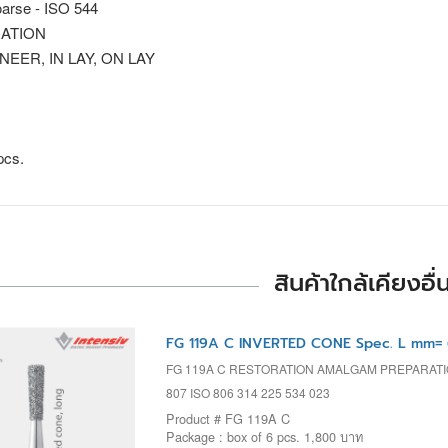
arse - ISO 544
ATION
NEER, IN LAY, ON LAY
pcs.
สินค้าใกล้เคียงอื่
FG 119A C INVERTED CONE Spec. L mm= 
FG 119A C RESTORATION AMALGAM PREPARAT
807 ISO 806 314 225 534 023
Product # FG 119A C
Package : box of 6 pcs. 1,800 บาท