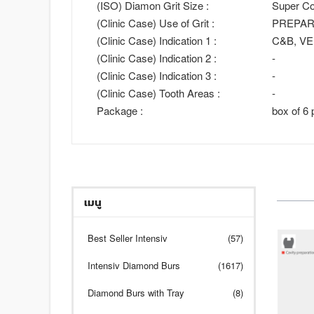
(ISO) Diamon Grit Size :
Super Co
(Clinic Case) Use of Grit :
PREPAR
(Clinic Case) Indication 1 :
C&B, VE
(Clinic Case) Indication 2 :
-
(Clinic Case) Indication 3 :
-
(Clinic Case) Tooth Areas :
-
Package :
box of 6 
เมนู
Best Seller Intensiv
(57)
Intensiv Diamond Burs
(1617)
Diamond Burs with Tray
(8)