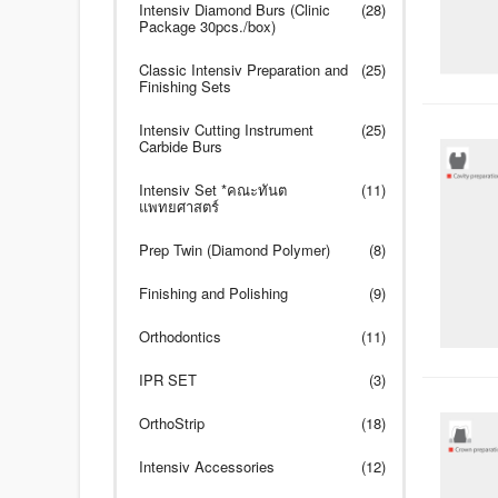
Intensiv Diamond Burs (Clinic
(28)
Package 30pcs./box)
Classic Intensiv Preparation and
(25)
Finishing Sets
Intensiv Cutting Instrument
(25)
Carbide Burs
Intensiv Set *คณะทันต
(11)
แพทยศาสตร์
Prep Twin (Diamond Polymer)
(8)
Finishing and Polishing
(9)
Orthodontics
(11)
IPR SET
(3)
OrthoStrip
(18)
Intensiv Accessories
(12)