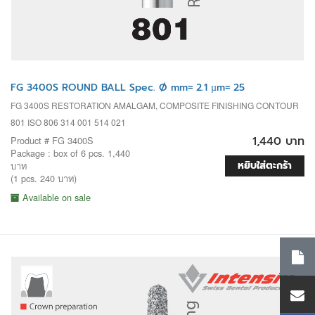
FG 3400S ROUND BALL Spec. Ø mm= 2.1 µm= 25
FG 3400S RESTORATION AMALGAM, COMPOSITE FINISHING CONTOUR
801 ISO 806 314 001 514 021
1,440 บาท
Product # FG 3400S
Package : box of 6 pcs. 1,440
หยิบใส่ตะกร้า
บาท
(1 pcs. 240 บาท)
Available on sale