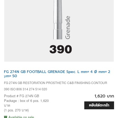
FG 274N GB FOOTBALL GRENADE Spec. L mm= 4 Ø mm= 2
µm= 50
FG 274N GB RESTORATION PROSTHETIC C&B FINISHING CONTOUR
390 ISO 806 314 274 514 020
1,620 บาท
Product # FG 274N GB
Package : box of 6 pcs. 1,620
หยิบใส่ตะกร้า
บาท
(1 pcs. 270 บาท)
Available on sale