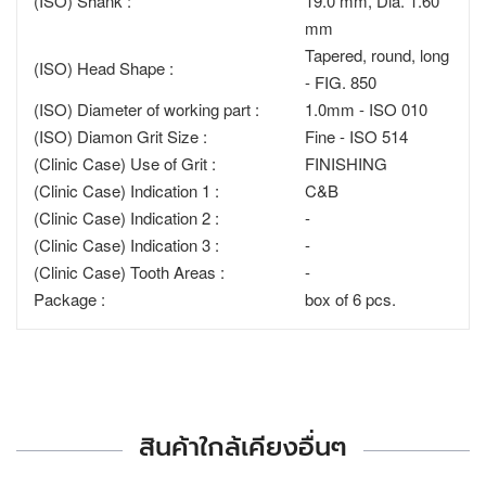
(ISO) Shank :
19.0 mm, Dia. 1.60
mm
Tapered, round, long
(ISO) Head Shape :
- FIG. 850
(ISO) Diameter of working part :
1.0mm - ISO 010
(ISO) Diamon Grit Size :
Fine - ISO 514
(Clinic Case) Use of Grit :
FINISHING
(Clinic Case) Indication 1 :
C&B
(Clinic Case) Indication 2 :
-
(Clinic Case) Indication 3 :
-
(Clinic Case) Tooth Areas :
-
Package :
box of 6 pcs.
สินค้าใกล้เคียงอื่นๆ