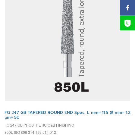
FG 247 GB TAPERED ROUND END Spec. L mm= 11.5 Ø mm= 1.2
µm= 50
FG 247 GB PROSTHETIC C&B FINISHING
850L ISO 806 314 199 514 012