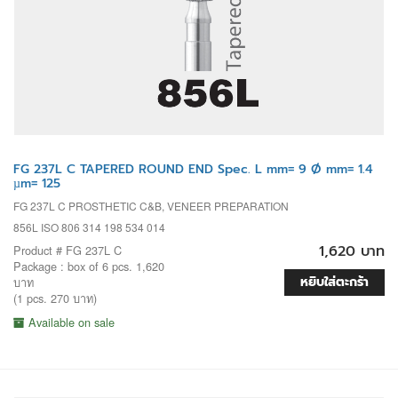
FG 237L C TAPERED ROUND END Spec. L mm= 9 Ø mm= 1.4
µm= 125
FG 237L C PROSTHETIC C&B, VENEER PREPARATION
856L ISO 806 314 198 534 014
1,620 บาท
Product # FG 237L C
Package : box of 6 pcs. 1,620
หยิบใส่ตะกร้า
บาท
(1 pcs. 270 บาท)
Available on sale