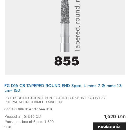
FG D16 CB TAPERED ROUND END Spec. L mm= 7 Ø mm= 1.3
µm= 150
FG D16 CB RESTORATION PROSTHETIC C&B, IN LAY, ON LAY
PREPARATION CHAMFER MARGIN
855 ISO 806 314 197 544 013
1,620 บาท
Product # FG D16 CB
Package : box of 6 pcs. 1,620
หยิบใส่ตะกร้า
บาท