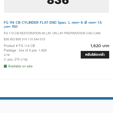
FG 114 CB CYLINDER FLAT END Spec. L mm= 6 Ø mm= 1.5
µm= 150
FG 114 CB RESTORATION IN LAY, ON LAY PREPARATION CAD-CAM
836 ISO 806 314 110 544 015
1,620 บาท
Product # FG 114 CB
Package : box of 6 pcs. 1,620
หยิบใส่ตะกร้า
บาท
(1 pcs. 270 บาท)
Available on sale