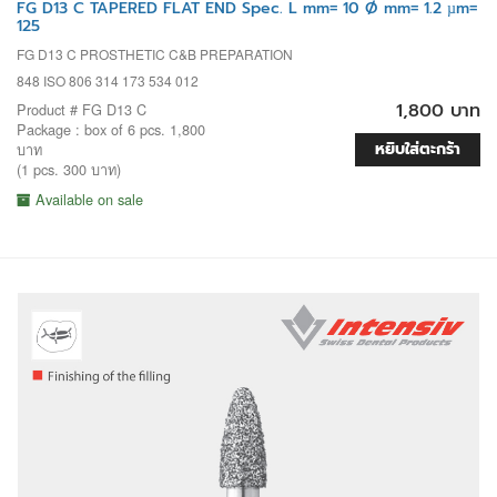
FG D13 C TAPERED FLAT END Spec. L mm= 10 Ø mm= 1.2 µm=
125
FG D13 C PROSTHETIC C&B PREPARATION
848 ISO 806 314 173 534 012
1,800 บาท
Product # FG D13 C
Package : box of 6 pcs. 1,800
หยิบใส่ตะกร้า
บาท
(1 pcs. 300 บาท)
Available on sale