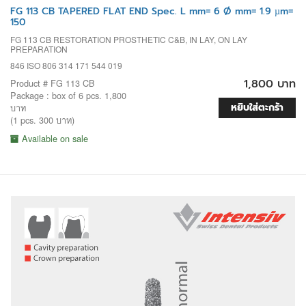
FG 113 CB TAPERED FLAT END Spec. L mm= 6 Ø mm= 1.9 µm=
150
FG 113 CB RESTORATION PROSTHETIC C&B, IN LAY, ON LAY
PREPARATION
846 ISO 806 314 171 544 019
1,800 บาท
Product # FG 113 CB
Package : box of 6 pcs. 1,800
หยิบใส่ตะกร้า
บาท
(1 pcs. 300 บาท)
Available on sale