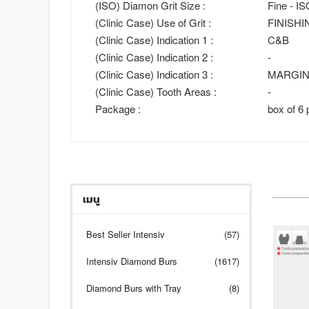
(ISO) Diamon Grit Size :
Fine - I
(Clinic Case) Use of Grit :
FINISHI
(Clinic Case) Indication 1 :
C&B
(Clinic Case) Indication 2 :
-
(Clinic Case) Indication 3 :
MARGI
(Clinic Case) Tooth Areas :
-
Package :
box of 6 
เมนู
Best Seller Intensiv
(57)
Intensiv Diamond Burs
(1617)
Diamond Burs with Tray
(8)