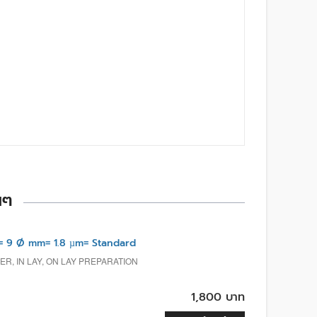
นๆ
= 9 Ø mm= 1.8 µm= Standard
R, IN LAY, ON LAY PREPARATION
1,800 บาท