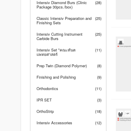
Intensiv Diamond Burs (Clinic
(28)
Package 30pcs./box)
Classic Intensiv Preparation and
(25)
Finishing Sets
Intensiv Cutting Instrument
(25)
Carbide Burs
Intensiv Set *คณะทันต
(11)
แพทยศาสตร์
Prep Twin (Diamond Polymer)
(8)
Finishing and Polishing
(9)
Orthodontics
(11)
IPR SET
(3)
OrthoStrip
(18)
Intensiv Accessories
(12)