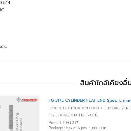
SO 514
NG
N
pcs.
สินค้าใกล้เคียงอื่
FG 317L CYLINDER FLAT END Spec. L mm
FG 317L RESTORATION PROSTHETIC C&B, VENEE
837L ISO 806 314 112 524 018
Product # FG 317L
Package : box of 6 pcs. 1,800 บาท