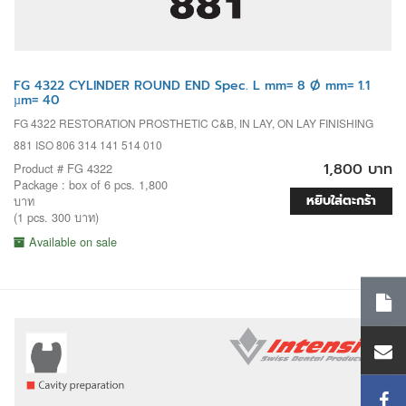
FG 4322 CYLINDER ROUND END Spec. L mm= 8 Ø mm= 1.1
µm= 40
FG 4322 RESTORATION PROSTHETIC C&B, IN LAY, ON LAY FINISHING
881 ISO 806 314 141 514 010
1,800 บาท
Product # FG 4322
Package : box of 6 pcs. 1,800
หยิบใส่ตะกร้า
บาท
(1 pcs. 300 บาท)
Available on sale