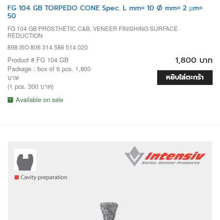
FG 104 GB TORPEDO CONE Spec. L mm= 10 Ø mm= 2 µm=
50
FG 104 GB PROSTHETIC C&B, VENEER FINISHING SURFACE
REDUCTION
898 ISO 806 314 586 514 020
1,800 บาท
Product # FG 104 GB
Package : box of 6 pcs. 1,800
หยิบใส่ตะกร้า
บาท
(1 pcs. 300 บาท)
Available on sale