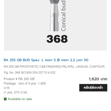
RA 255 GB BUD Spec. L mm= 5 Ø mm= 2.2 µm= 50
RA 255 GB PROSTHETIC C&B FINISHING PALATAL, LINGUAL CONTOUR
Fig. No. 368 ISO 806 204 257 514 022
1,620 บาท
Product # RA 255 GB
Package : box of 6 pcs. 1,620
หยิบใส่ตะกร้า
บาท
(1 pcs. 270 บาท)
Available on sale