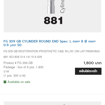
FG 309 GB CYLINDER ROUND END Spec. L mm= 8 Ø mm=
0.9 µm= 50
FG 309 GB RESTORATION PROSTHETIC C&B, IN LAY, ON LAY FINISHING
881 ISO 806 314 141 514 009
1,800 บาท
Product # FG 309 GB
Package : box of 6 pcs. 1,800
หยิบใส่ตะกร้า
บาท
(1 pcs. 300 บาท)
Available on sale