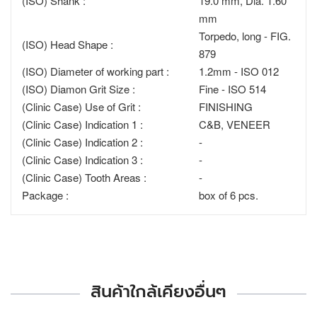
(ISO) Shank :
19.0 mm, Dia. 1.60
mm
Torpedo, long - FIG.
(ISO) Head Shape :
879
(ISO) Diameter of working part :
1.2mm - ISO 012
(ISO) Diamon Grit Size :
Fine - ISO 514
(Clinic Case) Use of Grit :
FINISHING
(Clinic Case) Indication 1 :
C&B, VENEER
(Clinic Case) Indication 2 :
-
(Clinic Case) Indication 3 :
-
(Clinic Case) Tooth Areas :
-
Package :
box of 6 pcs.
สินค้าใกล้เคียงอื่นๆ