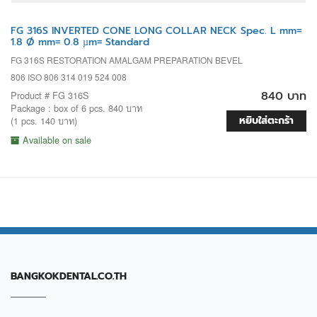
FG 316S INVERTED CONE LONG COLLAR NECK Spec. L mm=
1.8 Ø mm= 0.8 µm= Standard
FG 316S RESTORATION AMALGAM PREPARATION BEVEL
806 ISO 806 314 019 524 008
840 บาท
Product # FG 316S
Package : box of 6 pcs. 840 บาท
หยิบใส่ตะกร้า
(1 pcs. 140 บาท)
Available on sale
BANGKOKDENTAL.CO.TH