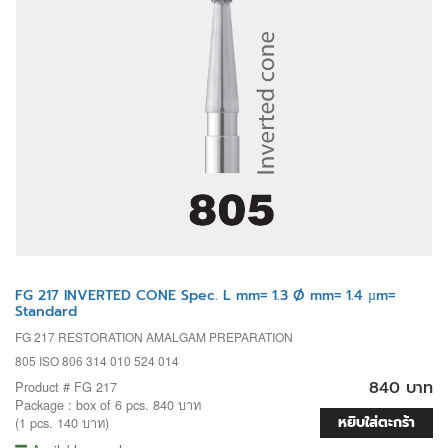
FG 217 INVERTED CONE Spec. L mm= 1.3 Ø mm= 1.4 µm=
Standard
FG 217 RESTORATION AMALGAM PREPARATION
805 ISO 806 314 010 524 014
840 บาท
Product # FG 217
Package : box of 6 pcs. 840 บาท
หยิบใส่ตะกร้า
(1 pcs. 140 บาท)