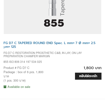
FG D7 C TAPERED ROUND END Spec. L mm= 7 Ø mm= 2.5
µm= 125
FG D7 C RESTORATION PROSTHETIC C&B, IN LAY, ON LAY
PREPARATION CHAMFER MARGIN
855 ISO 806 314 197 534 025
1,800 บาท
Product # FG D7 C
Package : box of 6 pcs. 1,800
หยิบใส่ตะกร้า
บาท
(1 pcs. 300 บาท)
Available on sale