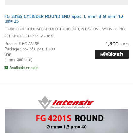
FG 3315S CYLINDER ROUND END Spec. L mm= 8 Ø mm= 1.2
µm= 25
FG 3315S RESTORATION PROSTHETIC C&B, IN LAY, ON LAY FINISHING
881 ISO 806 314 141 514 012
1,800 บาท
Product # FG 3315S
Package : box of 6 pcs. 1,800
หยิบใส่ตะกร้า
บาท
(1 pcs. 300 บาท)
Available on sale