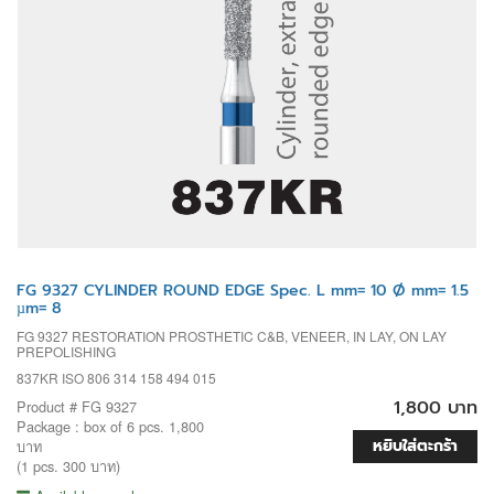
FG 9327 CYLINDER ROUND EDGE Spec. L mm= 10 Ø mm= 1.5
µm= 8
FG 9327 RESTORATION PROSTHETIC C&B, VENEER, IN LAY, ON LAY
PREPOLISHING
837KR ISO 806 314 158 494 015
1,800 บาท
Product # FG 9327
Package : box of 6 pcs. 1,800
หยิบใส่ตะกร้า
บาท
(1 pcs. 300 บาท)