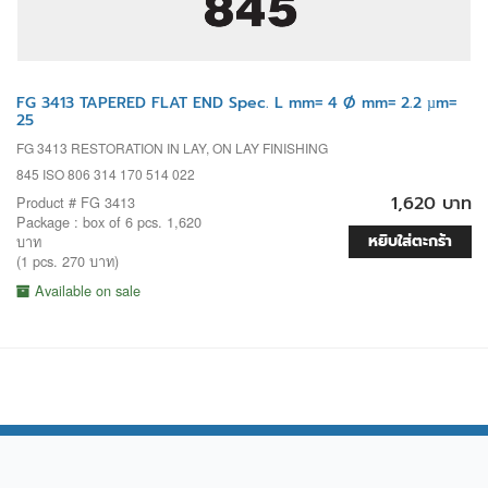
FG 3413 TAPERED FLAT END Spec. L mm= 4 Ø mm= 2.2 µm=
25
FG 3413 RESTORATION IN LAY, ON LAY FINISHING
845 ISO 806 314 170 514 022
1,620 บาท
Product # FG 3413
Package : box of 6 pcs. 1,620
หยิบใส่ตะกร้า
บาท
(1 pcs. 270 บาท)
Available on sale