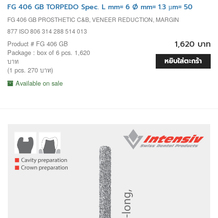
FG 406 GB TORPEDO Spec. L mm= 6 Ø mm= 1.3 µm= 50
FG 406 GB PROSTHETIC C&B, VENEER REDUCTION, MARGIN
877 ISO 806 314 288 514 013
1,620 บาท
Product # FG 406 GB
Package : box of 6 pcs. 1,620
หยิบใส่ตะกร้า
บาท
(1 pcs. 270 บาท)
Available on sale