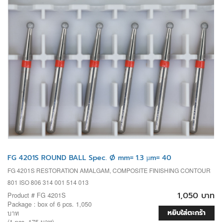
FG 4201S ROUND BALL Spec. Ø mm= 1.3 µm= 40
FG 4201S RESTORATION AMALGAM, COMPOSITE FINISHING CONTOUR
801 ISO 806 314 001 514 013
1,050 บาท
Product # FG 4201S
Package : box of 6 pcs. 1,050
หยิบใส่ตะกร้า
บาท
(1 pcs. 175 บาท)