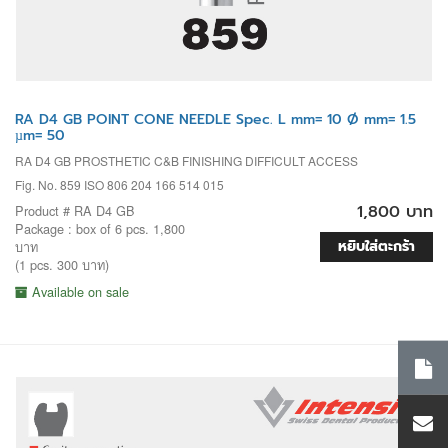
RA D4 GB POINT CONE NEEDLE Spec. L mm= 10 Ø mm= 1.5
µm= 50
RA D4 GB PROSTHETIC C&B FINISHING DIFFICULT ACCESS
Fig. No. 859 ISO 806 204 166 514 015
1,800 บาท
Product # RA D4 GB
Package : box of 6 pcs. 1,800
หยิบใส่ตะกร้า
บาท
(1 pcs. 300 บาท)
Available on sale