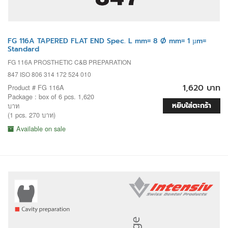
FG 116A TAPERED FLAT END Spec. L mm= 8 Ø mm= 1 µm=
Standard
FG 116A PROSTHETIC C&B PREPARATION
847 ISO 806 314 172 524 010
1,620 บาท
Product # FG 116A
Package : box of 6 pcs. 1,620
หยิบใส่ตะกร้า
บาท
(1 pcs. 270 บาท)
Available on sale