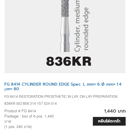
FG 8414 CYLINDER ROUND EDGE Spec. L mm= 6 Ø mm= 1.4
µm= 80
FG 8414 RESTORATION PROSTHETIC IN LAY, ON LAY PREPARATION
836KR ISO 806 314 157 524 014
1,440 บาท
Product # FG 8414
Package : box of 6 pcs. 1,440
หยิบใส่ตะกร้า
บาท
(1 pcs. 240 บาท)