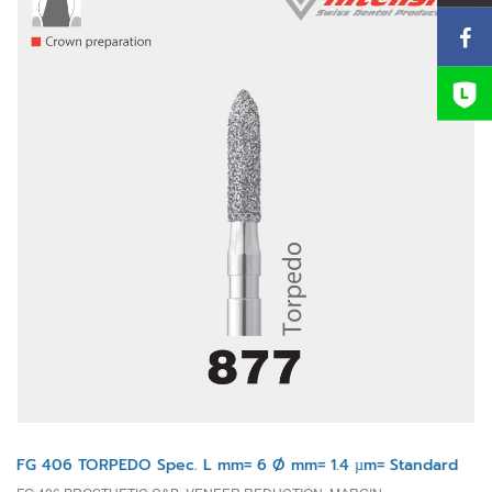
FG 406 TORPEDO Spec. L mm= 6 Ø mm= 1.4 µm= Standard