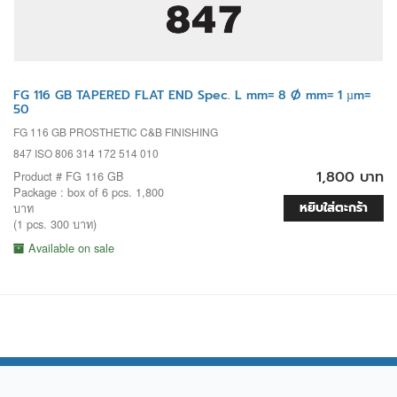
FG 116 GB TAPERED FLAT END Spec. L mm= 8 Ø mm= 1 µm=
50
FG 116 GB PROSTHETIC C&B FINISHING
847 ISO 806 314 172 514 010
1,800 บาท
Product # FG 116 GB
Package : box of 6 pcs. 1,800
หยิบใส่ตะกร้า
บาท
(1 pcs. 300 บาท)
Available on sale