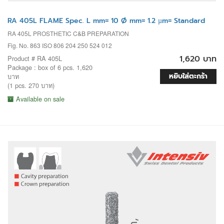
RA 405L FLAME Spec. L mm= 10 Ø mm= 1.2 µm= Standard
RA 405L PROSTHETIC C&B PREPARATION
Fig. No. 863 ISO 806 204 250 524 012
1,620 บาท
Product # RA 405L
Package : box of 6 pcs. 1,620
หยิบใส่ตะกร้า
บาท
(1 pcs. 270 บาท)
Available on sale