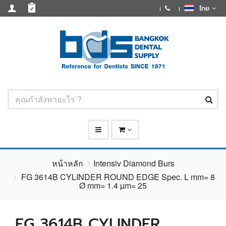
ไทย
หน้าหลัก
Intensiv Diamond Burs
FG 3614B CYLINDER ROUND EDGE Spec. L mm= 8
Ø mm= 1.4 µm= 25
FG 3614B CYLINDER