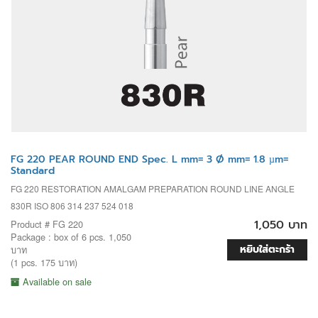
FG 220 PEAR ROUND END Spec. L mm= 3 Ø mm= 1.8 µm=
Standard
FG 220 RESTORATION AMALGAM PREPARATION ROUND LINE ANGLE
830R ISO 806 314 237 524 018
1,050 บาท
Product # FG 220
Package : box of 6 pcs. 1,050
หยิบใส่ตะกร้า
บาท
(1 pcs. 175 บาท)
Available on sale