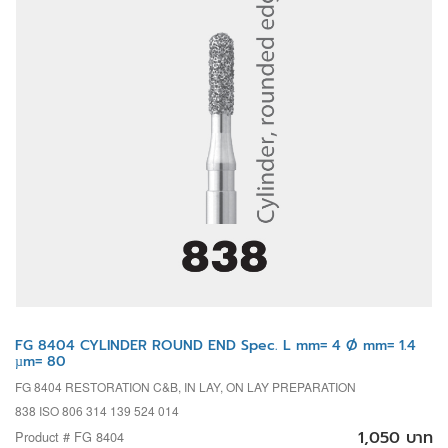
FG 8404 CYLINDER ROUND END Spec. L mm= 4 Ø mm= 1.4
µm= 80
FG 8404 RESTORATION C&B, IN LAY, ON LAY PREPARATION
838 ISO 806 314 139 524 014
1,050 บาท
Product # FG 8404