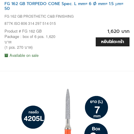
FG 162 GB TORPEDO CONE Spec. L mm= 6 Ø mm= 1.5 µm=
50
FG 162 GB PROSTHETIC C&B FINISHING
877K ISO 806 314 297 514 015
1,620 บาท
Product # FG 162 GB
Package : box of 6 pcs. 1,620
หยิบใส่ตะกร้า
บาท
(1 pcs. 270 บาท)
Available on sale