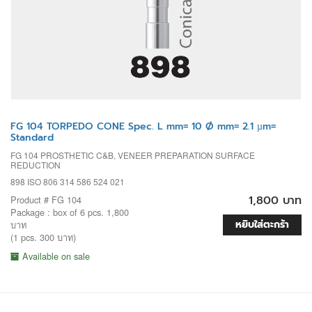
FG 104 TORPEDO CONE Spec. L mm= 10 Ø mm= 2.1 µm=
Standard
FG 104 PROSTHETIC C&B, VENEER PREPARATION SURFACE
REDUCTION
898 ISO 806 314 586 524 021
1,800 บาท
Product # FG 104
Package : box of 6 pcs. 1,800
หยิบใส่ตะกร้า
บาท
(1 pcs. 300 บาท)
Available on sale