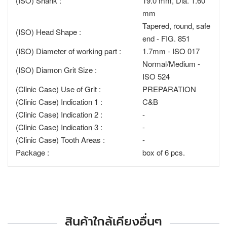
(ISO) Shank :
19.0 mm, Dia. 1.60
mm
Tapered, round, safe
(ISO) Head Shape :
end - FIG. 851
(ISO) Diameter of working part :
1.7mm - ISO 017
Normal/Medium -
(ISO) Diamon Grit Size :
ISO 524
(Clinic Case) Use of Grit :
PREPARATION
(Clinic Case) Indication 1 :
C&B
(Clinic Case) Indication 2 :
-
(Clinic Case) Indication 3 :
-
(Clinic Case) Tooth Areas :
-
Package :
box of 6 pcs.
สินค้าใกล้เคียงอื่นๆ