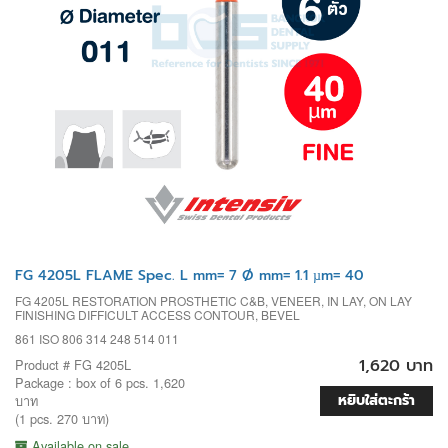
FG 4205L FLAME Spec. L mm= 7 Ø mm= 1.1 µm= 40
FG 4205L RESTORATION PROSTHETIC C&B, VENEER, IN LAY, ON LAY
FINISHING DIFFICULT ACCESS CONTOUR, BEVEL
861 ISO 806 314 248 514 011
1,620 บาท
Product # FG 4205L
Package : box of 6 pcs. 1,620
หยิบใส่ตะกร้า
บาท
(1 pcs. 270 บาท)
Available on sale