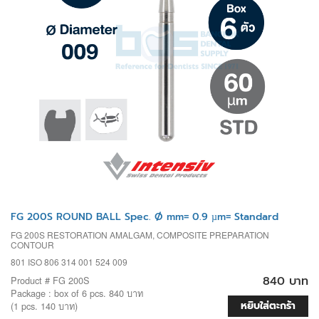
FG 200S ROUND BALL Spec. Ø mm= 0.9 µm= Standard
FG 200S RESTORATION AMALGAM, COMPOSITE PREPARATION
CONTOUR
801 ISO 806 314 001 524 009
840 บาท
Product # FG 200S
Package : box of 6 pcs. 840 บาท
หยิบใส่ตะกร้า
(1 pcs. 140 บาท)