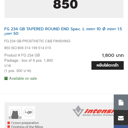
FG 234 GB TAPERED ROUND END Spec. L mm= 10 Ø mm= 1.5
µm= 50
FG 234 GB PROSTHETIC C&B FINISHING
850 ISO 806 314 199 514 015
1,800 บาท
Product # FG 234 GB
Package : box of 6 pcs. 1,800
หยิบใส่ตะกร้า
บาท
(1 pcs. 300 บาท)
Available on sale