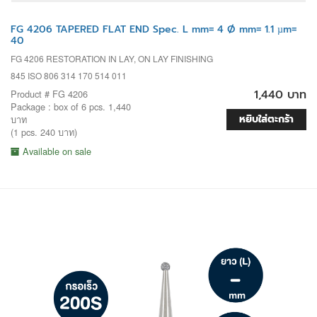
FG 4206 TAPERED FLAT END Spec. L mm= 4 Ø mm= 1.1 µm=
40
FG 4206 RESTORATION IN LAY, ON LAY FINISHING
845 ISO 806 314 170 514 011
1,440 บาท
Product # FG 4206
Package : box of 6 pcs. 1,440
หยิบใส่ตะกร้า
บาท
(1 pcs. 240 บาท)
Available on sale