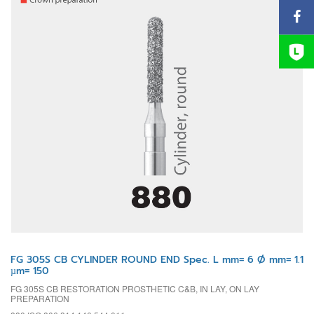
FG 305S CB CYLINDER ROUND END Spec. L mm= 6 Ø mm= 1.1
µm= 150
FG 305S CB RESTORATION PROSTHETIC C&B, IN LAY, ON LAY
PREPARATION