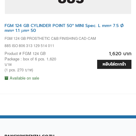
FGM 124 GB CYLINDER POINT 50° MINI Spec. L mm= 7.5 Ø
mm= 1.1 µm= 50
FGM 124 GB PROSTHETIC C&B FINISHING CAD-CAM
885 ISO 806 313 129 514 011
1,620 บาท
Product # FGM 124 GB
Package : box of 6 pcs. 1,620
หยิบใส่ตะกร้า
บาท
(1 pcs. 270 บาท)
Available on sale