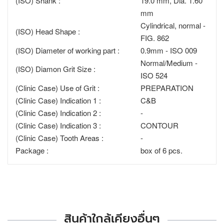
(ISO) Shank :
19.0 mm, Dia. 1.60
mm
Cylindrical, normal -
(ISO) Head Shape :
FIG. 862
(ISO) Diameter of working part :
0.9mm - ISO 009
Normal/Medium -
(ISO) Diamon Grit Size :
ISO 524
(Clinic Case) Use of Grit :
PREPARATION
(Clinic Case) Indication 1 :
C&B
(Clinic Case) Indication 2 :
-
(Clinic Case) Indication 3 :
CONTOUR
(Clinic Case) Tooth Areas :
-
Package :
box of 6 pcs.
สินค้าใกล้เคียงอื่นๆ