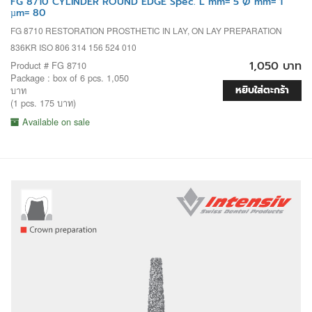
FG 8710 CYLINDER ROUND EDGE Spec. L mm= 5 Ø mm= 1
µm= 80
FG 8710 RESTORATION PROSTHETIC IN LAY, ON LAY PREPARATION
836KR ISO 806 314 156 524 010
1,050 บาท
Product # FG 8710
Package : box of 6 pcs. 1,050
หยิบใส่ตะกร้า
บาท
(1 pcs. 175 บาท)
Available on sale