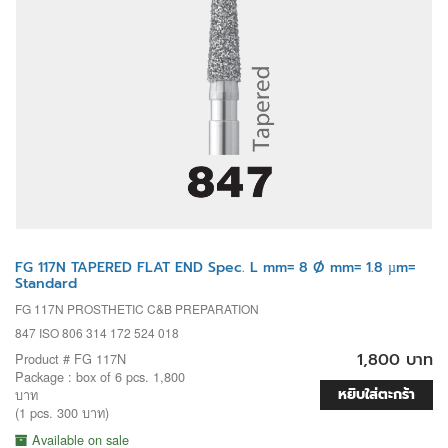
FG 117N TAPERED FLAT END Spec. L mm= 8 Ø mm= 1.8 µm=
Standard
FG 117N PROSTHETIC C&B PREPARATION
847 ISO 806 314 172 524 018
1,800 บาท
Product # FG 117N
Package : box of 6 pcs. 1,800
หยิบใส่ตะกร้า
บาท
(1 pcs. 300 บาท)
Available on sale