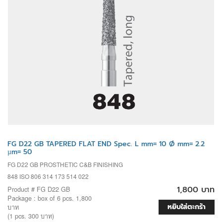
FG D22 GB TAPERED FLAT END Spec. L mm= 10 Ø mm= 2.2
µm= 50
FG D22 GB PROSTHETIC C&B FINISHING
848 ISO 806 314 173 514 022
1,800 บาท
Product # FG D22 GB
Package : box of 6 pcs. 1,800
หยิบใส่ตะกร้า
บาท
(1 pcs. 300 บาท)