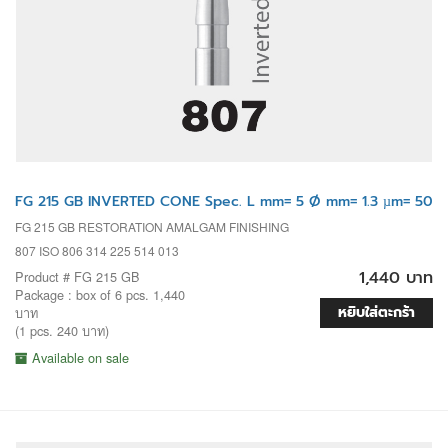
FG 215 GB INVERTED CONE Spec. L mm= 5 Ø mm= 1.3 µm= 50
FG 215 GB RESTORATION AMALGAM FINISHING
807 ISO 806 314 225 514 013
1,440 บาท
Product # FG 215 GB
Package : box of 6 pcs. 1,440
หยิบใส่ตะกร้า
บาท
(1 pcs. 240 บาท)
Available on sale