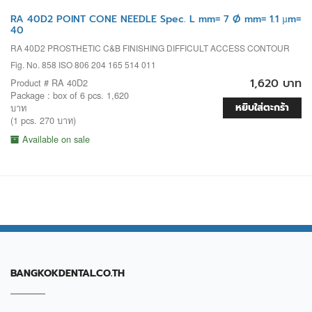
RA 40D2 POINT CONE NEEDLE Spec. L mm= 7 Ø mm= 1.1 µm=
40
RA 40D2 PROSTHETIC C&B FINISHING DIFFICULT ACCESS CONTOUR
Fig. No. 858 ISO 806 204 165 514 011
1,620 บาท
Product # RA 40D2
Package : box of 6 pcs. 1,620
หยิบใส่ตะกร้า
บาท
(1 pcs. 270 บาท)
Available on sale
BANGKOKDENTAL.CO.TH