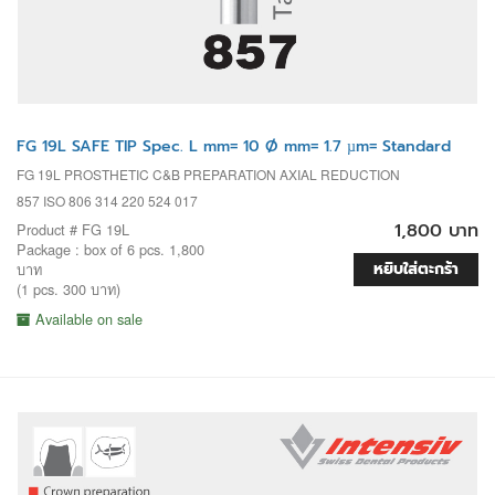
FG 19L SAFE TIP Spec. L mm= 10 Ø mm= 1.7 µm= Standard
FG 19L PROSTHETIC C&B PREPARATION AXIAL REDUCTION
857 ISO 806 314 220 524 017
1,800 บาท
Product # FG 19L
Package : box of 6 pcs. 1,800
หยิบใส่ตะกร้า
บาท
(1 pcs. 300 บาท)
Available on sale