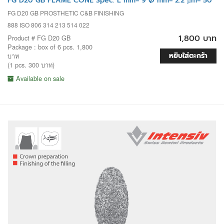
FG D20 GB FLAME CONE Spec. L mm= 9 Ø mm= 2.2 µm= 50
FG D20 GB PROSTHETIC C&B FINISHING
888 ISO 806 314 213 514 022
1,800 บาท
Product # FG D20 GB
Package : box of 6 pcs. 1,800
หยิบใส่ตะกร้า
บาท
(1 pcs. 300 บาท)
Available on sale