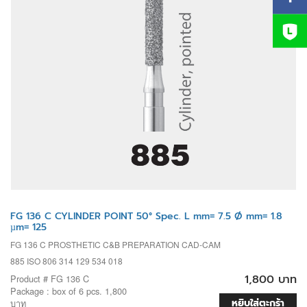
FG 136 C CYLINDER POINT 50° Spec. L mm= 7.5 Ø mm= 1.8
µm= 125
FG 136 C PROSTHETIC C&B PREPARATION CAD-CAM
885 ISO 806 314 129 534 018
1,800 บาท
Product # FG 136 C
Package : box of 6 pcs. 1,800
หยิบใส่ตะกร้า
บาท