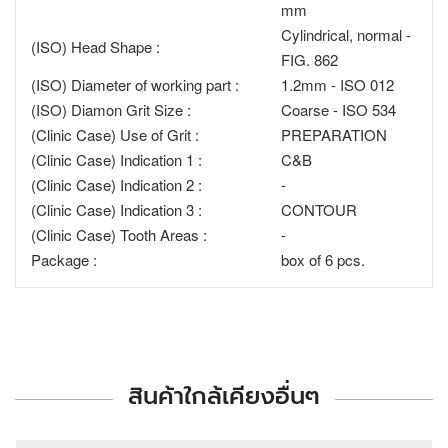
mm
Cylindrical, normal -
(ISO) Head Shape :
FIG. 862
(ISO) Diameter of working part :
1.2mm - ISO 012
(ISO) Diamon Grit Size :
Coarse - ISO 534
(Clinic Case) Use of Grit :
PREPARATION
(Clinic Case) Indication 1 :
C&B
(Clinic Case) Indication 2 :
-
(Clinic Case) Indication 3 :
CONTOUR
(Clinic Case) Tooth Areas :
-
Package :
box of 6 pcs.
สินค้าใกล้เคียงอื่นๆ