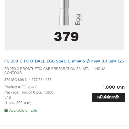
FG 259 C FOOTBALL EGG Spec. L mm= 6 Ø mm= 3.3 µm= 125
FG 259 C PROSTHETIC C&B PREPARATION PALATAL, LINGUAL
CONTOUR
379 ISO 806 314 277 534 033
1,800 บาท
Product # FG 259 C
Package : box of 6 pcs. 1,800
หยิบใส่ตะกร้า
บาท
(1 pcs. 300 บาท)
Available on sale