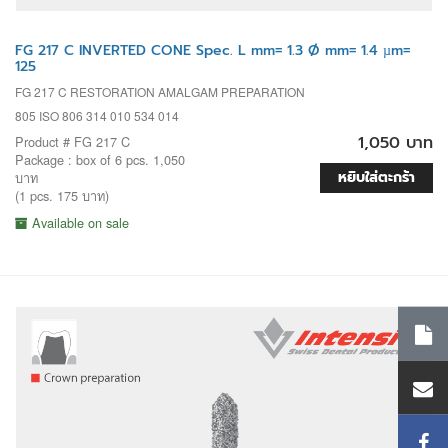
FG 217 C INVERTED CONE Spec. L mm= 1.3 Ø mm= 1.4 µm=
125
FG 217 C RESTORATION AMALGAM PREPARATION
805 ISO 806 314 010 534 014
1,050 บาท
Product # FG 217 C
Package : box of 6 pcs. 1,050
หยิบใส่ตะกร้า
บาท
(1 pcs. 175 บาท)
Available on sale