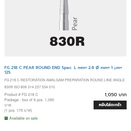
FG 218 C PEAR ROUND END Spec. L mm= 2.8 Ø mm= 1 µm=
125
FG 218 C RESTORATION AMALGAM PREPARATION ROUND LINE ANGLE
830R ISO 806 314 237 534 010
1,050 บาท
Product # FG 218 C
Package : box of 6 pcs. 1,050
หยิบใส่ตะกร้า
บาท
(1 pcs. 175 บาท)
Available on sale