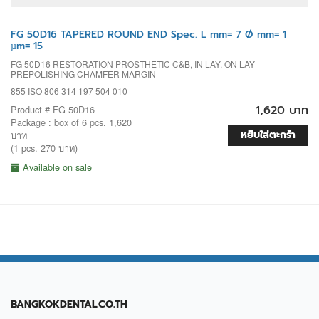
FG 50D16 TAPERED ROUND END Spec. L mm= 7 Ø mm= 1
µm= 15
FG 50D16 RESTORATION PROSTHETIC C&B, IN LAY, ON LAY
PREPOLISHING CHAMFER MARGIN
855 ISO 806 314 197 504 010
1,620 บาท
Product # FG 50D16
Package : box of 6 pcs. 1,620
หยิบใส่ตะกร้า
บาท
(1 pcs. 270 บาท)
Available on sale
BANGKOKDENTAL.CO.TH