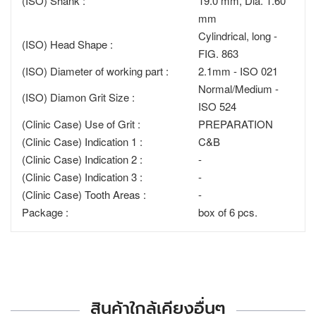
(ISO) Shank :
19.0 mm, Dia. 1.60
mm
Cylindrical, long -
(ISO) Head Shape :
FIG. 863
(ISO) Diameter of working part :
2.1mm - ISO 021
Normal/Medium -
(ISO) Diamon Grit Size :
ISO 524
(Clinic Case) Use of Grit :
PREPARATION
(Clinic Case) Indication 1 :
C&B
(Clinic Case) Indication 2 :
-
(Clinic Case) Indication 3 :
-
(Clinic Case) Tooth Areas :
-
Package :
box of 6 pcs.
สินค้าใกล้เคียงอื่นๆ