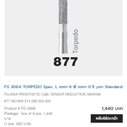
FG 306A TORPEDO Spec. L mm= 6 Ø mm= 0.9 µm= Standard
FG 306A PROSTHETIC C&B, VENEER REDUCTION, MARGIN
877 ISO 806 314 288 524 009
1,440 บาท
Product # FG 306A
Package : box of 6 pcs. 1,440
หยิบใส่ตะกร้า
บาท
(1 pcs. 240 บาท)