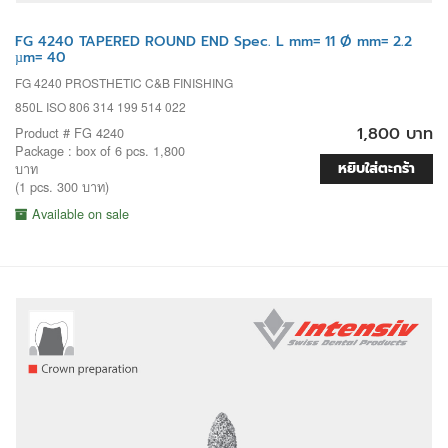
FG 4240 TAPERED ROUND END Spec. L mm= 11 Ø mm= 2.2
µm= 40
FG 4240 PROSTHETIC C&B FINISHING
850L ISO 806 314 199 514 022
1,800 บาท
Product # FG 4240
Package : box of 6 pcs. 1,800
หยิบใส่ตะกร้า
บาท
(1 pcs. 300 บาท)
Available on sale