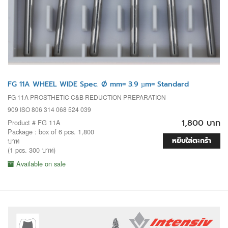
FG 11A WHEEL WIDE Spec. Ø mm= 3.9 µm= Standard
FG 11A PROSTHETIC C&B REDUCTION PREPARATION
909 ISO 806 314 068 524 039
1,800 บาท
Product # FG 11A
Package : box of 6 pcs. 1,800
หยิบใส่ตะกร้า
บาท
(1 pcs. 300 บาท)
Available on sale