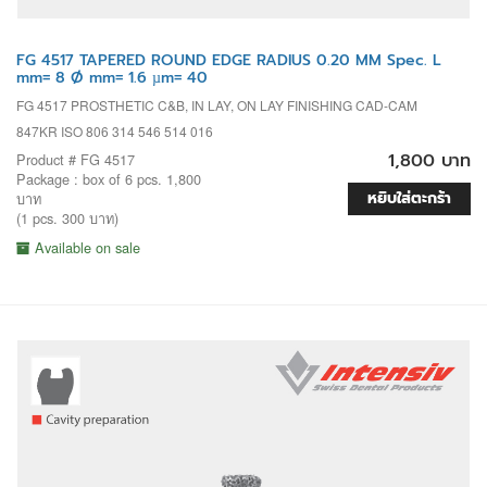
FG 4517 TAPERED ROUND EDGE RADIUS 0.20 MM Spec. L
mm= 8 Ø mm= 1.6 µm= 40
FG 4517 PROSTHETIC C&B, IN LAY, ON LAY FINISHING CAD-CAM
847KR ISO 806 314 546 514 016
1,800 บาท
Product # FG 4517
Package : box of 6 pcs. 1,800
หยิบใส่ตะกร้า
บาท
(1 pcs. 300 บาท)
Available on sale