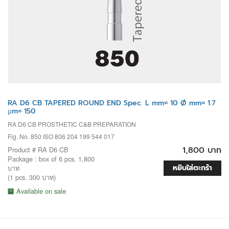
RA D6 CB TAPERED ROUND END Spec. L mm= 10 Ø mm= 1.7
µm= 150
RA D6 CB PROSTHETIC C&B PREPARATION
Fig. No. 850 ISO 806 204 199 544 017
1,800 บาท
Product # RA D6 CB
Package : box of 6 pcs. 1,800
หยิบใส่ตะกร้า
บาท
(1 pcs. 300 บาท)
Available on sale