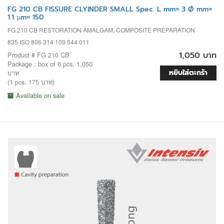
FG 210 CB FISSURE CLYINDER SMALL Spec. L mm= 3 Ø mm=
1.1 µm= 150
FG 210 CB RESTORATION AMALGAM, COMPOSITE PREPARATION
835 ISO 806 314 109 544 011
1,050 บาท
Product # FG 210 CB
Package : box of 6 pcs. 1,050
หยิบใส่ตะกร้า
บาท
(1 pcs. 175 บาท)
Available on sale