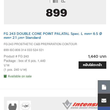
FG 243 DOUBLE CONE POINT PALATAL Spec. L mm= 6.5 Ø
mm= 2.1 µm= Standard
FG 243 PROSTHETIC C&B PREPARATION CONTOUR
899 ISO 806 314 033 524 021
1,440 บาท
Product # FG 243
Package : box of 6 pcs. 1,440
หยิบใส่ตะกร้า
บาท
(1 pcs. 240 บาท)
Available on sale