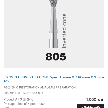
FG 216N C INVERTED CONE Spec. L mm= 0.7 Ø mm= 0.9 µm=
125
FG 216N C RESTORATION AMALGAM PREPARATION
805 ISO 806 314 010 534 009
1,050 บาท
Product # FG 216N C
Package : box of 6 pcs. 1,050
หยิบใส่ตะกร้า
บาท