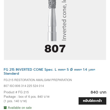
FG 215 INVERTED CONE Spec. L mm= 5 Ø mm= 1.4 µm=
Standard
FG 215 RESTORATION AMALGAM PREPARATION
807 ISO 806 314 225 524 014
840 บาท
Product # FG 215
Package : box of 6 pcs. 840 บาท
หยิบใส่ตะกร้า
(1 pcs. 140 บาท)
Available on sale