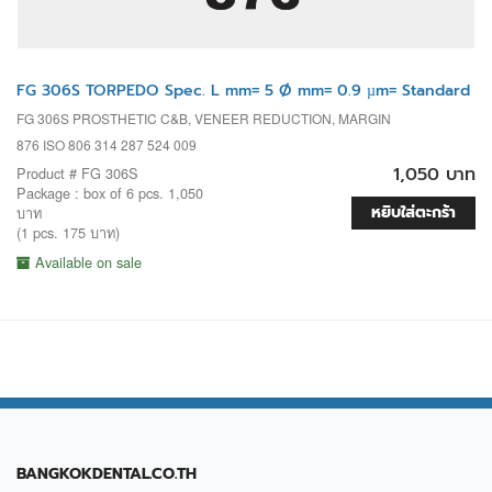
FG 306S TORPEDO Spec. L mm= 5 Ø mm= 0.9 µm= Standard
FG 306S PROSTHETIC C&B, VENEER REDUCTION, MARGIN
876 ISO 806 314 287 524 009
1,050 บาท
Product # FG 306S
Package : box of 6 pcs. 1,050
หยิบใส่ตะกร้า
บาท
(1 pcs. 175 บาท)
Available on sale
BANGKOKDENTAL.CO.TH