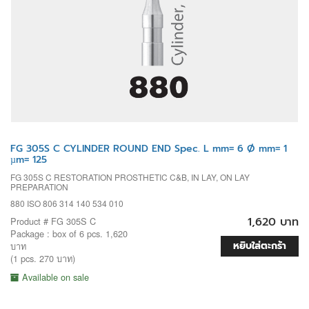
FG 305S C CYLINDER ROUND END Spec. L mm= 6 Ø mm= 1
µm= 125
FG 305S C RESTORATION PROSTHETIC C&B, IN LAY, ON LAY
PREPARATION
880 ISO 806 314 140 534 010
1,620 บาท
Product # FG 305S C
Package : box of 6 pcs. 1,620
หยิบใส่ตะกร้า
บาท
(1 pcs. 270 บาท)
Available on sale