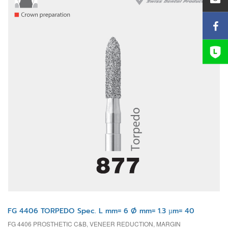
FG 4406 TORPEDO Spec. L mm= 6 Ø mm= 1.3 µm= 40
FG 4406 PROSTHETIC C&B, VENEER REDUCTION, MARGIN