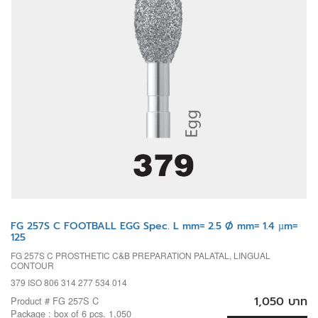
FG 257S C FOOTBALL EGG Spec. L mm= 2.5 Ø mm= 1.4 µm=
125
FG 257S C PROSTHETIC C&B PREPARATION PALATAL, LINGUAL
CONTOUR
379 ISO 806 314 277 534 014
1,050 บาท
Product # FG 257S C
Package : box of 6 pcs. 1,050