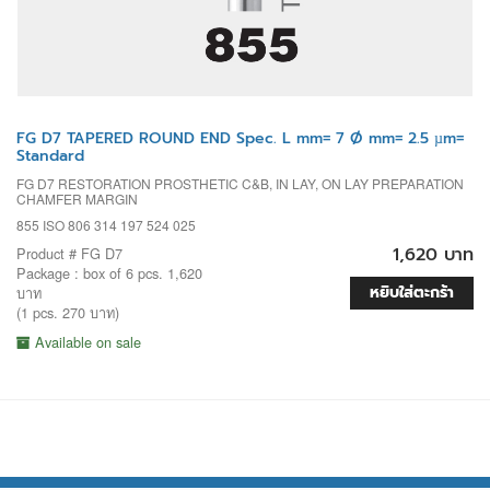
FG D7 TAPERED ROUND END Spec. L mm= 7 Ø mm= 2.5 µm=
Standard
FG D7 RESTORATION PROSTHETIC C&B, IN LAY, ON LAY PREPARATION
CHAMFER MARGIN
855 ISO 806 314 197 524 025
1,620 บาท
Product # FG D7
Package : box of 6 pcs. 1,620
หยิบใส่ตะกร้า
บาท
(1 pcs. 270 บาท)
Available on sale