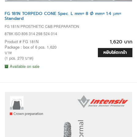
FG 181N TORPEDO CONE Spec. L mm= 8 Ø mm= 1.4 µm=
Standard
FG 181N PROSTHETIC C&B PREPARATION
878K ISO 806 314 298 524 014
1,620 บาท
Product # FG 181N
Package : box of 6 pcs. 1,620
หยิบใส่ตะกร้า
บาท
(1 pcs. 270 บาท)
Available on sale