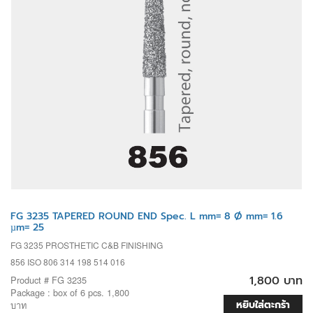
FG 3235 TAPERED ROUND END Spec. L mm= 8 Ø mm= 1.6
µm= 25
FG 3235 PROSTHETIC C&B FINISHING
856 ISO 806 314 198 514 016
1,800 บาท
Product # FG 3235
Package : box of 6 pcs. 1,800
หยิบใส่ตะกร้า
บาท