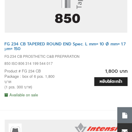
FG 234 CB TAPERED ROUND END Spec. L mm= 10 Ø mm= 1.7
µm= 150
FG 234 CB PROSTHETIC C&B PREPARATION
850 ISO 806 314 199 544 017
1,800 บาท
Product # FG 234 CB
Package : box of 6 pcs. 1,800
หยิบใส่ตะกร้า
บาท
(1 pcs. 300 บาท)
Available on sale