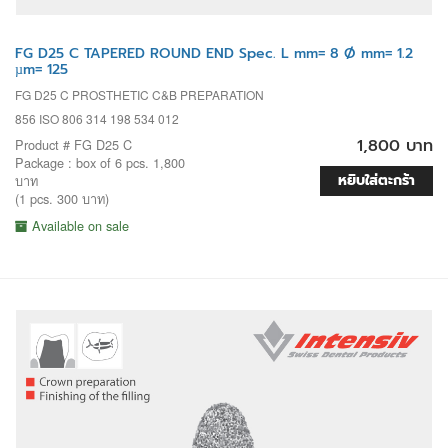
FG D25 C TAPERED ROUND END Spec. L mm= 8 Ø mm= 1.2
µm= 125
FG D25 C PROSTHETIC C&B PREPARATION
856 ISO 806 314 198 534 012
1,800 บาท
Product # FG D25 C
Package : box of 6 pcs. 1,800
หยิบใส่ตะกร้า
บาท
(1 pcs. 300 บาท)
Available on sale