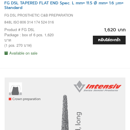
FG D5L TAPERED FLAT END Spec. L mm= 11.5 Ø mm= 1.6 µm=
Standard
FG D5L PROSTHETIC C&B PREPARATION
848L ISO 806 314 174 524 016
1,620 บาท
Product # FG D5L
Package : box of 6 pcs. 1,620
หยิบใส่ตะกร้า
บาท
(1 pcs. 270 บาท)
Available on sale