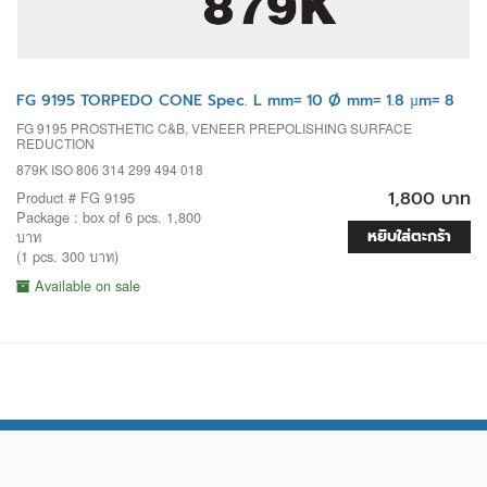
FG 9195 TORPEDO CONE Spec. L mm= 10 Ø mm= 1.8 µm= 8
FG 9195 PROSTHETIC C&B, VENEER PREPOLISHING SURFACE
REDUCTION
879K ISO 806 314 299 494 018
1,800 บาท
Product # FG 9195
Package : box of 6 pcs. 1,800
หยิบใส่ตะกร้า
บาท
(1 pcs. 300 บาท)
Available on sale