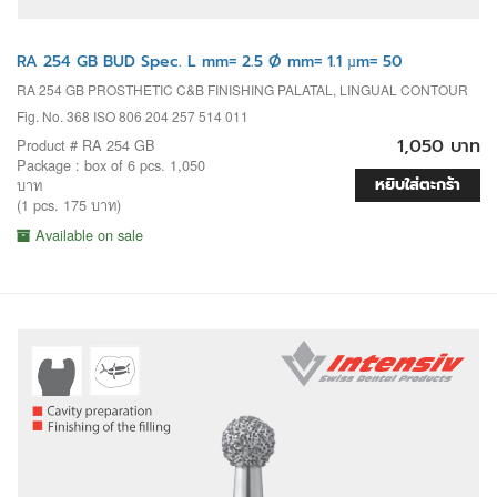
RA 254 GB BUD Spec. L mm= 2.5 Ø mm= 1.1 µm= 50
RA 254 GB PROSTHETIC C&B FINISHING PALATAL, LINGUAL CONTOUR
Fig. No. 368 ISO 806 204 257 514 011
1,050 บาท
Product # RA 254 GB
Package : box of 6 pcs. 1,050
หยิบใส่ตะกร้า
บาท
(1 pcs. 175 บาท)
Available on sale