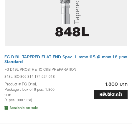
FG D19L TAPERED FLAT END Spec. L mm= 11.5 Ø mm= 1.8 µm=
Standard
FG D19L PROSTHETIC C&B PREPARATION
848L ISO 806 314 174 524 018
1,800 บาท
Product # FG D19L
Package : box of 6 pcs. 1,800
หยิบใส่ตะกร้า
บาท
(1 pcs. 300 บาท)
Available on sale