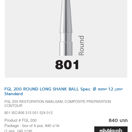
FGL 200 ROUND LONG SHANK BALL Spec. Ø mm= 1.2 µm=
Standard
FGL 200 RESTORATION AMALGAM, COMPOSITE PREPARATION
CONTOUR
801 ISO 806 315 001 524 012
840 บาท
Product # FGL 200
Package : box of 6 pcs. 840 บาท
หยิบใส่ตะกร้า
(1 pcs. 140 บาท)