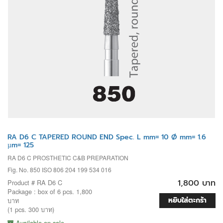
RA D6 C TAPERED ROUND END Spec. L mm= 10 Ø mm= 1.6
µm= 125
RA D6 C PROSTHETIC C&B PREPARATION
Fig. No. 850 ISO 806 204 199 534 016
1,800 บาท
Product # RA D6 C
Package : box of 6 pcs. 1,800
หยิบใส่ตะกร้า
บาท
(1 pcs. 300 บาท)
Available on sale