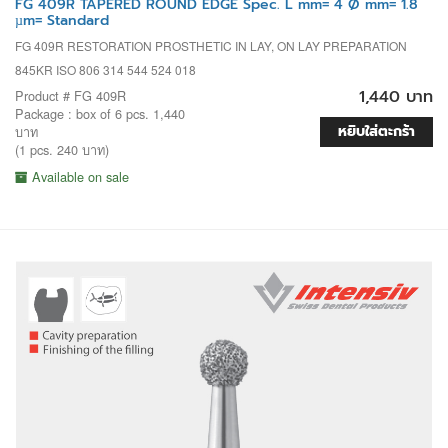
FG 409R TAPERED ROUND EDGE Spec. L mm= 4 Ø mm= 1.8
µm= Standard
FG 409R RESTORATION PROSTHETIC IN LAY, ON LAY PREPARATION
845KR ISO 806 314 544 524 018
1,440 บาท
Product # FG 409R
Package : box of 6 pcs. 1,440
หยิบใส่ตะกร้า
บาท
(1 pcs. 240 บาท)
Available on sale