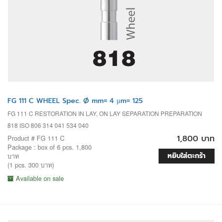
FG 111 C WHEEL Spec. Ø mm= 4 µm= 125
FG 111 C RESTORATION IN LAY, ON LAY SEPARATION PREPARATION
818 ISO 806 314 041 534 040
1,800 บาท
Product # FG 111 C
Package : box of 6 pcs. 1,800
หยิบใส่ตะกร้า
บาท
(1 pcs. 300 บาท)
Available on sale