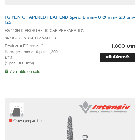
FG 113N C TAPERED FLAT END Spec. L mm= 8 Ø mm= 2.3 µm=
125
FG 113N C PROSTHETIC C&B PREPARATION
847 ISO 806 314 172 534 023
1,800 บาท
Product # FG 113N C
Package : box of 6 pcs. 1,800
หยิบใส่ตะกร้า
บาท
(1 pcs. 300 บาท)
Available on sale