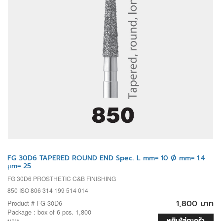
FG 30D6 TAPERED ROUND END Spec. L mm= 10 Ø mm= 1.4
µm= 25
FG 30D6 PROSTHETIC C&B FINISHING
850 ISO 806 314 199 514 014
1,800 บาท
Product # FG 30D6
Package : box of 6 pcs. 1,800
หยิบใส่ตะกร้า
บาท