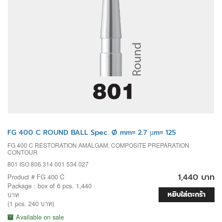
FG 400 C ROUND BALL Spec. Ø mm= 2.7 µm= 125
FG 400 C RESTORATION AMALGAM, COMPOSITE PREPARATION
CONTOUR
801 ISO 806 314 001 534 027
1,440 บาท
Product # FG 400 C
Package : box of 6 pcs. 1,440
หยิบใส่ตะกร้า
บาท
(1 pcs. 240 บาท)
Available on sale