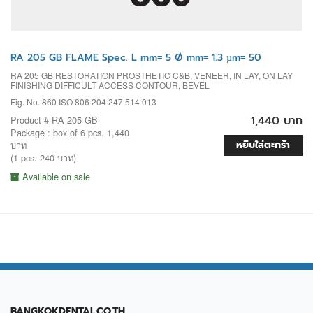
RA 205 GB FLAME Spec. L mm= 5 Ø mm= 1.3 µm= 50
RA 205 GB RESTORATION PROSTHETIC C&B, VENEER, IN LAY, ON LAY
FINISHING DIFFICULT ACCESS CONTOUR, BEVEL
Fig. No. 860 ISO 806 204 247 514 013
1,440 บาท
Product # RA 205 GB
Package : box of 6 pcs. 1,440
หยิบใส่ตะกร้า
บาท
(1 pcs. 240 บาท)
Available on sale
BANGKOKDENTAL.CO.TH