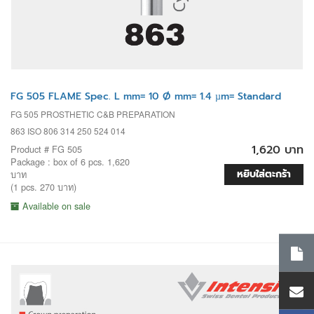
FG 505 FLAME Spec. L mm= 10 Ø mm= 1.4 µm= Standard
FG 505 PROSTHETIC C&B PREPARATION
863 ISO 806 314 250 524 014
1,620 บาท
Product # FG 505
Package : box of 6 pcs. 1,620
หยิบใส่ตะกร้า
บาท
(1 pcs. 270 บาท)
Available on sale