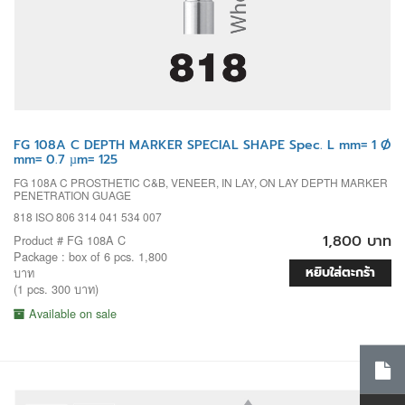
FG 108A C DEPTH MARKER SPECIAL SHAPE Spec. L mm= 1 Ø
mm= 0.7 µm= 125
FG 108A C PROSTHETIC C&B, VENEER, IN LAY, ON LAY DEPTH MARKER
PENETRATION GUAGE
818 ISO 806 314 041 534 007
1,800 บาท
Product # FG 108A C
Package : box of 6 pcs. 1,800
หยิบใส่ตะกร้า
บาท
(1 pcs. 300 บาท)
Available on sale