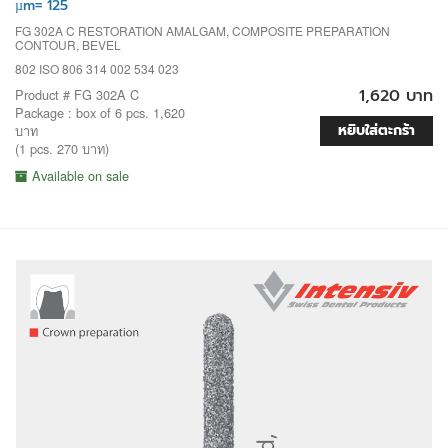
µm= 125
FG 302A C RESTORATION AMALGAM, COMPOSITE PREPARATION
CONTOUR, BEVEL
802 ISO 806 314 002 534 023
1,620 บาท
Product # FG 302A C
Package : box of 6 pcs. 1,620
หยิบใส่ตะกร้า
บาท
(1 pcs. 270 บาท)
Available on sale