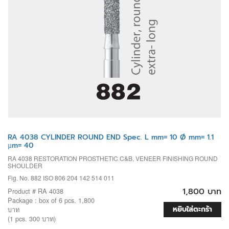
RA 4038 CYLINDER ROUND END Spec. L mm= 10 Ø mm= 1.1
µm= 40
RA 4038 RESTORATION PROSTHETIC C&B, VENEER FINISHING ROUND
SHOULDER
Fig. No. 882 ISO 806 204 142 514 011
1,800 บาท
Product # RA 4038
Package : box of 6 pcs. 1,800
หยิบใส่ตะกร้า
บาท
(1 pcs. 300 บาท)