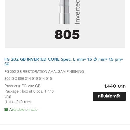
FG 202 GB INVERTED CONE Spec. L mm= 1.5 Ø mm= 1.5 µm=
50
FG 202 GB RESTORATION AMALGAM FINISHING
805 ISO 806 314 010 514 015
1,440 บาท
Product # FG 202 GB
Package : box of 6 pcs. 1,440
หยิบใส่ตะกร้า
บาท
(1 pcs. 240 บาท)
Available on sale