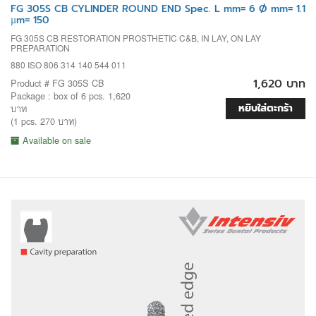
FG 305S CB CYLINDER ROUND END Spec. L mm= 6 Ø mm= 1.1
µm= 150
FG 305S CB RESTORATION PROSTHETIC C&B, IN LAY, ON LAY
PREPARATION
880 ISO 806 314 140 544 011
1,620 บาท
Product # FG 305S CB
Package : box of 6 pcs. 1,620
หยิบใส่ตะกร้า
บาท
(1 pcs. 270 บาท)
Available on sale