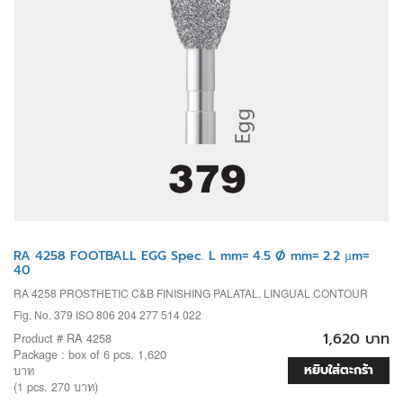
RA 4258 FOOTBALL EGG Spec. L mm= 4.5 Ø mm= 2.2 µm=
40
RA 4258 PROSTHETIC C&B FINISHING PALATAL, LINGUAL CONTOUR
Fig. No. 379 ISO 806 204 277 514 022
1,620 บาท
Product # RA 4258
Package : box of 6 pcs. 1,620
หยิบใส่ตะกร้า
บาท
(1 pcs. 270 บาท)