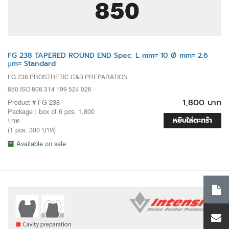
FG 238 TAPERED ROUND END Spec. L mm= 10 Ø mm= 2.6
µm= Standard
FG 238 PROSTHETIC C&B PREPARATION
850 ISO 806 314 199 524 026
1,800 บาท
Product # FG 238
Package : box of 6 pcs. 1,800
หยิบใส่ตะกร้า
บาท
(1 pcs. 300 บาท)
Available on sale