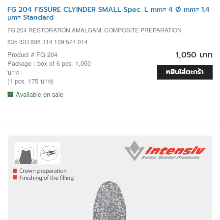
FG 204 FISSURE CLYINDER SMALL Spec. L mm= 4 Ø mm= 1.4
µm= Standard
FG 204 RESTORATION AMALGAM, COMPOSITE PREPARATION
835 ISO 806 314 109 524 014
1,050 บาท
Product # FG 204
Package : box of 6 pcs. 1,050
หยิบใส่ตะกร้า
บาท
(1 pcs. 175 บาท)
Available on sale