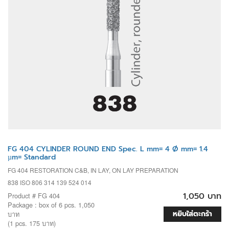
FG 404 CYLINDER ROUND END Spec. L mm= 4 Ø mm= 1.4
µm= Standard
FG 404 RESTORATION C&B, IN LAY, ON LAY PREPARATION
838 ISO 806 314 139 524 014
1,050 บาท
Product # FG 404
Package : box of 6 pcs. 1,050
หยิบใส่ตะกร้า
บาท
(1 pcs. 175 บาท)