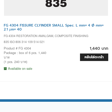
FG 4304 FISSURE CLYINDER SMALL Spec. L mm= 4 Ø mm=
2.1 µm= 40
FG 4304 RESTORATION AMALGAM, COMPOSITE FINISHING
835 ISO 806 314 109 514 021
1,440 บาท
Product # FG 4304
Package : box of 6 pcs. 1,440
หยิบใส่ตะกร้า
บาท
(1 pcs. 240 บาท)
Available on sale