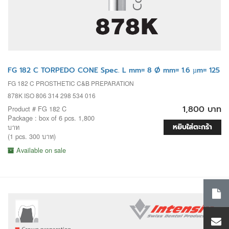
FG 182 C TORPEDO CONE Spec. L mm= 8 Ø mm= 1.6 µm= 125
FG 182 C PROSTHETIC C&B PREPARATION
878K ISO 806 314 298 534 016
1,800 บาท
Product # FG 182 C
Package : box of 6 pcs. 1,800
หยิบใส่ตะกร้า
บาท
(1 pcs. 300 บาท)
Available on sale