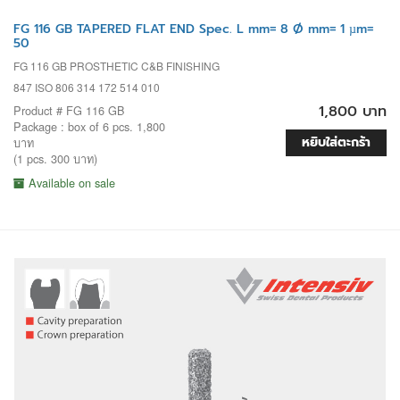
FG 116 GB TAPERED FLAT END Spec. L mm= 8 Ø mm= 1 µm=
50
FG 116 GB PROSTHETIC C&B FINISHING
847 ISO 806 314 172 514 010
1,800 บาท
Product # FG 116 GB
Package : box of 6 pcs. 1,800
หยิบใส่ตะกร้า
บาท
(1 pcs. 300 บาท)
Available on sale