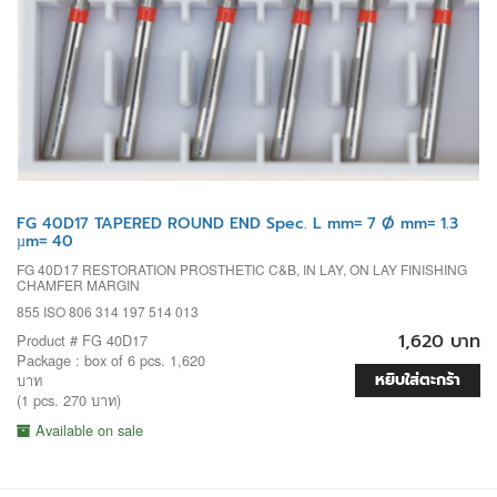
FG 40D17 TAPERED ROUND END Spec. L mm= 7 Ø mm= 1.3
µm= 40
FG 40D17 RESTORATION PROSTHETIC C&B, IN LAY, ON LAY FINISHING
CHAMFER MARGIN
855 ISO 806 314 197 514 013
1,620 บาท
Product # FG 40D17
Package : box of 6 pcs. 1,620
หยิบใส่ตะกร้า
บาท
(1 pcs. 270 บาท)
Available on sale