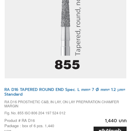
RA D16 TAPERED ROUND END Spec. L mm= 7 Ø mm= 1.2 µm=
Standard
RA D16 PROSTHETIC C&B, IN LAY, ON LAY PREPARATION CHAMFER
MARGIN
Fig. No. 855 ISO 806 204 197 524 012
1,440 บาท
Product # RA D16
Package : box of 6 pcs. 1,440
หยิบใส่ตะกร้า
บาท