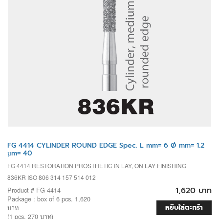
FG 4414 CYLINDER ROUND EDGE Spec. L mm= 6 Ø mm= 1.2
µm= 40
FG 4414 RESTORATION PROSTHETIC IN LAY, ON LAY FINISHING
836KR ISO 806 314 157 514 012
1,620 บาท
Product # FG 4414
Package : box of 6 pcs. 1,620
หยิบใส่ตะกร้า
บาท
(1 pcs. 270 บาท)