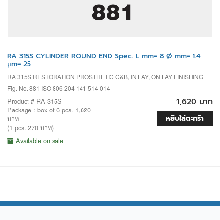
RA 315S CYLINDER ROUND END Spec. L mm= 8 Ø mm= 1.4
µm= 25
RA 315S RESTORATION PROSTHETIC C&B, IN LAY, ON LAY FINISHING
Fig. No. 881 ISO 806 204 141 514 014
1,620 บาท
Product # RA 315S
Package : box of 6 pcs. 1,620
หยิบใส่ตะกร้า
บาท
(1 pcs. 270 บาท)
Available on sale