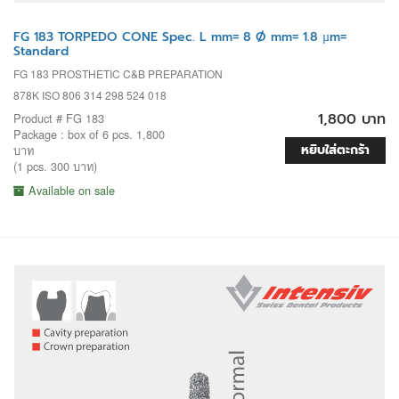
FG 183 TORPEDO CONE Spec. L mm= 8 Ø mm= 1.8 µm=
Standard
FG 183 PROSTHETIC C&B PREPARATION
878K ISO 806 314 298 524 018
1,800 บาท
Product # FG 183
Package : box of 6 pcs. 1,800
หยิบใส่ตะกร้า
บาท
(1 pcs. 300 บาท)
Available on sale