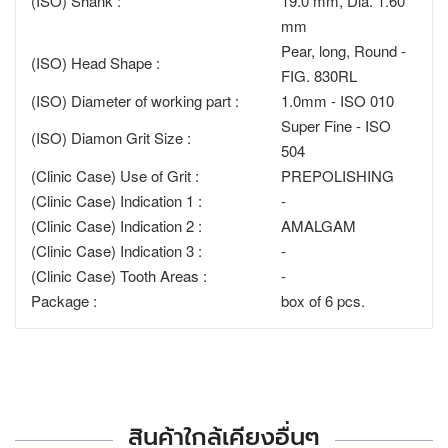
(ISO) Shank :
19.0 mm, Dia. 1.60
mm
Pear, long, Round -
(ISO) Head Shape :
FIG. 830RL
(ISO) Diameter of working part :
1.0mm - ISO 010
Super Fine - ISO
(ISO) Diamon Grit Size :
504
(Clinic Case) Use of Grit :
PREPOLISHING
(Clinic Case) Indication 1 :
-
(Clinic Case) Indication 2 :
AMALGAM
(Clinic Case) Indication 3 :
-
(Clinic Case) Tooth Areas :
-
Package :
box of 6 pcs.
สินค้าใกล้เคียงอื่นๆ