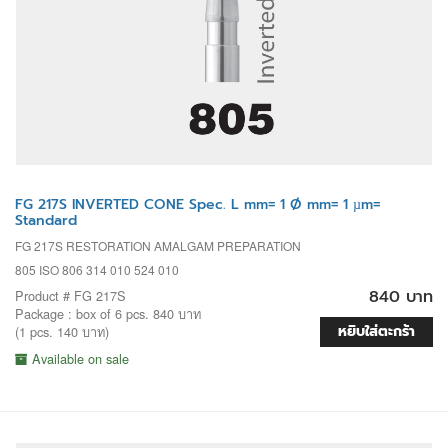
FG 217S INVERTED CONE Spec. L mm= 1 Ø mm= 1 µm=
Standard
FG 217S RESTORATION AMALGAM PREPARATION
805 ISO 806 314 010 524 010
840 บาท
Product # FG 217S
Package : box of 6 pcs. 840 บาท
หยิบใส่ตะกร้า
(1 pcs. 140 บาท)
Available on sale