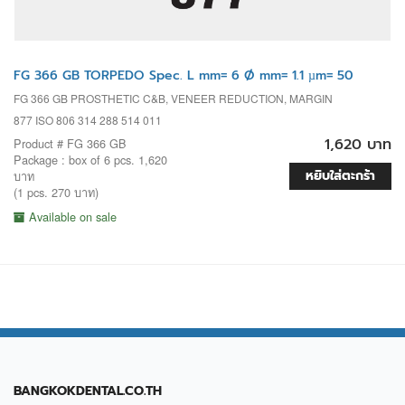
FG 366 GB TORPEDO Spec. L mm= 6 Ø mm= 1.1 µm= 50
FG 366 GB PROSTHETIC C&B, VENEER REDUCTION, MARGIN
877 ISO 806 314 288 514 011
1,620 บาท
Product # FG 366 GB
Package : box of 6 pcs. 1,620
หยิบใส่ตะกร้า
บาท
(1 pcs. 270 บาท)
Available on sale
BANGKOKDENTAL.CO.TH