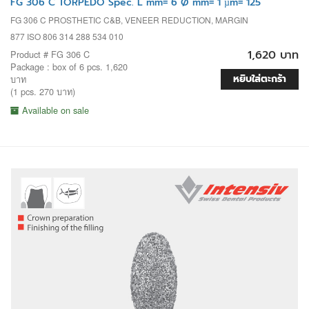
FG 306 C TORPEDO Spec. L mm= 6 Ø mm= 1 µm= 125
FG 306 C PROSTHETIC C&B, VENEER REDUCTION, MARGIN
877 ISO 806 314 288 534 010
1,620 บาท
Product # FG 306 C
Package : box of 6 pcs. 1,620
หยิบใส่ตะกร้า
บาท
(1 pcs. 270 บาท)
Available on sale