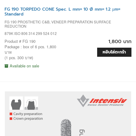
FG 190 TORPEDO CONE Spec. L mm= 10 Ø mm= 1.2 µm=
Standard
FG 190 PROSTHETIC C&B, VENEER PREPARATION SURFACE
REDUCTION
879K ISO 806 314 299 524 012
1,800 บาท
Product # FG 190
Package : box of 6 pcs. 1,800
หยิบใส่ตะกร้า
บาท
(1 pcs. 300 บาท)
Available on sale