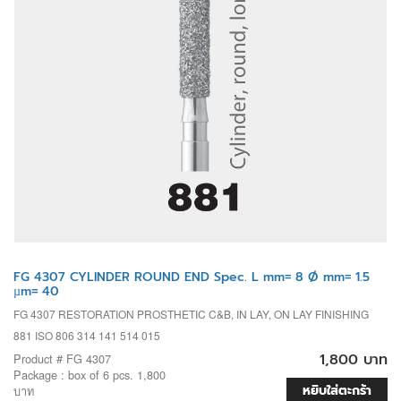
FG 4307 CYLINDER ROUND END Spec. L mm= 8 Ø mm= 1.5
µm= 40
FG 4307 RESTORATION PROSTHETIC C&B, IN LAY, ON LAY FINISHING
881 ISO 806 314 141 514 015
1,800 บาท
Product # FG 4307
Package : box of 6 pcs. 1,800
หยิบใส่ตะกร้า
บาท