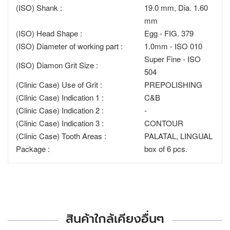
(ISO) Shank :
19.0 mm, Dia. 1.60
mm
(ISO) Head Shape :
Egg - FIG. 379
(ISO) Diameter of working part :
1.0mm - ISO 010
Super Fine - ISO
(ISO) Diamon Grit Size :
504
(Clinic Case) Use of Grit :
PREPOLISHING
(Clinic Case) Indication 1 :
C&B
(Clinic Case) Indication 2 :
-
(Clinic Case) Indication 3 :
CONTOUR
(Clinic Case) Tooth Areas :
PALATAL, LINGUAL
Package :
box of 6 pcs.
สินค้าใกล้เคียงอื่นๆ