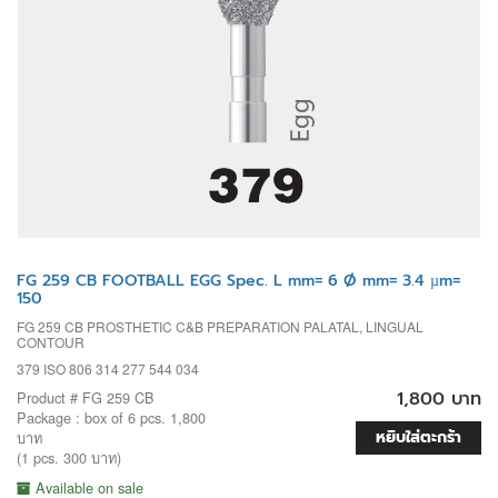
FG 259 CB FOOTBALL EGG Spec. L mm= 6 Ø mm= 3.4 µm=
150
FG 259 CB PROSTHETIC C&B PREPARATION PALATAL, LINGUAL
CONTOUR
379 ISO 806 314 277 544 034
1,800 บาท
Product # FG 259 CB
Package : box of 6 pcs. 1,800
หยิบใส่ตะกร้า
บาท
(1 pcs. 300 บาท)
Available on sale