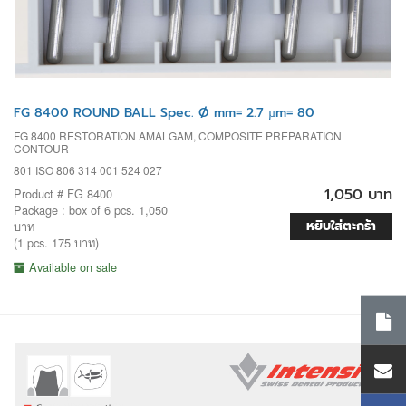
FG 8400 ROUND BALL Spec. Ø mm= 2.7 µm= 80
FG 8400 RESTORATION AMALGAM, COMPOSITE PREPARATION
CONTOUR
801 ISO 806 314 001 524 027
1,050 บาท
Product # FG 8400
Package : box of 6 pcs. 1,050
หยิบใส่ตะกร้า
บาท
(1 pcs. 175 บาท)
Available on sale