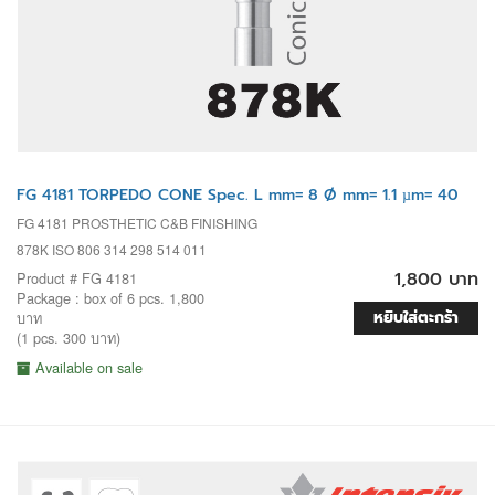
FG 4181 TORPEDO CONE Spec. L mm= 8 Ø mm= 1.1 µm= 40
FG 4181 PROSTHETIC C&B FINISHING
878K ISO 806 314 298 514 011
1,800 บาท
Product # FG 4181
Package : box of 6 pcs. 1,800
หยิบใส่ตะกร้า
บาท
(1 pcs. 300 บาท)
Available on sale