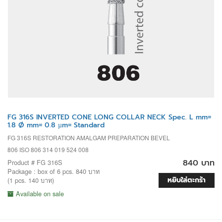
FG 316S INVERTED CONE LONG COLLAR NECK Spec. L mm=
1.8 Ø mm= 0.8 µm= Standard
FG 316S RESTORATION AMALGAM PREPARATION BEVEL
806 ISO 806 314 019 524 008
840 บาท
Product # FG 316S
Package : box of 6 pcs. 840 บาท
หยิบใส่ตะกร้า
(1 pcs. 140 บาท)
Available on sale