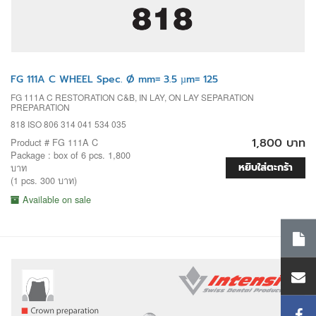
FG 111A C WHEEL Spec. Ø mm= 3.5 µm= 125
FG 111A C RESTORATION C&B, IN LAY, ON LAY SEPARATION
PREPARATION
818 ISO 806 314 041 534 035
1,800 บาท
Product # FG 111A C
Package : box of 6 pcs. 1,800
หยิบใส่ตะกร้า
บาท
(1 pcs. 300 บาท)
Available on sale