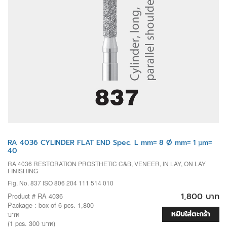
RA 4036 CYLINDER FLAT END Spec. L mm= 8 Ø mm= 1 µm=
40
RA 4036 RESTORATION PROSTHETIC C&B, VENEER, IN LAY, ON LAY
FINISHING
Fig. No. 837 ISO 806 204 111 514 010
1,800 บาท
Product # RA 4036
Package : box of 6 pcs. 1,800
หยิบใส่ตะกร้า
บาท
(1 pcs. 300 บาท)