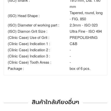
(ISO) Shank :
19.0 mm, Dia. 1.60
mm
Tapered, round, long
(ISO) Head Shape :
- FIG. 850
(ISO) Diameter of working part :
2.3mm - ISO 023
(ISO) Diamon Grit Size :
Ultra Fine - ISO 494
(Clinic Case) Use of Grit :
PREPOLISHING
(Clinic Case) Indication 1 :
C&B
(Clinic Case) Indication 2 :
-
(Clinic Case) Indication 3 :
-
(Clinic Case) Tooth Areas :
-
Package :
box of 6 pcs.
สินค้าใกล้เคียงอื่นๆ