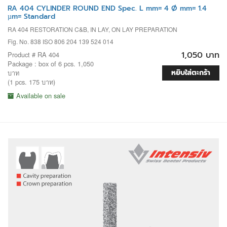
RA 404 CYLINDER ROUND END Spec. L mm= 4 Ø mm= 1.4
µm= Standard
RA 404 RESTORATION C&B, IN LAY, ON LAY PREPARATION
Fig. No. 838 ISO 806 204 139 524 014
1,050 บาท
Product # RA 404
Package : box of 6 pcs. 1,050
หยิบใส่ตะกร้า
บาท
(1 pcs. 175 บาท)
Available on sale