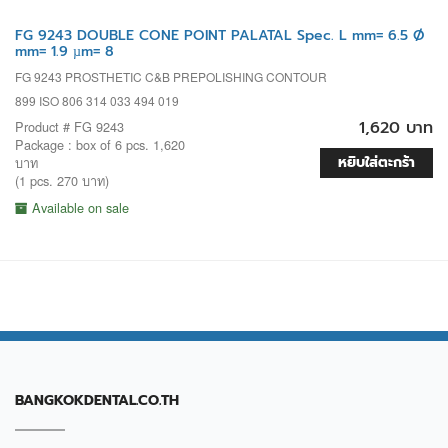
FG 9243 DOUBLE CONE POINT PALATAL Spec. L mm= 6.5 Ø
mm= 1.9 µm= 8
FG 9243 PROSTHETIC C&B PREPOLISHING CONTOUR
899 ISO 806 314 033 494 019
1,620 บาท
Product # FG 9243
Package : box of 6 pcs. 1,620
หยิบใส่ตะกร้า
บาท
(1 pcs. 270 บาท)
Available on sale
BANGKOKDENTAL.CO.TH