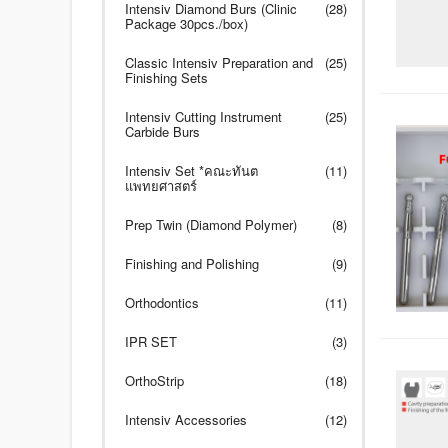
Intensiv Diamond Burs (Clinic
(28)
Package 30pcs./box)
Classic Intensiv Preparation and
(25)
Finishing Sets
Intensiv Cutting Instrument
(25)
Carbide Burs
Intensiv Set *คณะทันต
(11)
แพทยศาสตร์
Prep Twin (Diamond Polymer)
(8)
Finishing and Polishing
(9)
Orthodontics
(11)
IPR SET
(3)
OrthoStrip
(18)
Intensiv Accessories
(12)