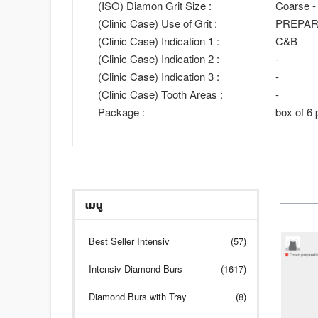
(ISO) Diamon Grit Size :
Coarse -
(Clinic Case) Use of Grit :
PREPAR
(Clinic Case) Indication 1 :
C&B
(Clinic Case) Indication 2 :
-
(Clinic Case) Indication 3 :
-
(Clinic Case) Tooth Areas :
-
Package :
box of 6 
เมนู
Best Seller Intensiv
(57)
Intensiv Diamond Burs
(1617)
Diamond Burs with Tray
(8)