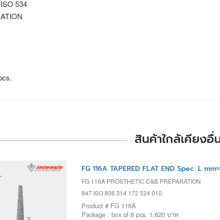
 ISO 534
ATION
pcs.
สินค้าใกล้เคียงอื่
FG 116A TAPERED FLAT END Spec. L mm=
FG 116A PROSTHETIC C&B PREPARATION
847 ISO 806 314 172 524 010
Product # FG 116A
Package : box of 6 pcs. 1,620 บาท