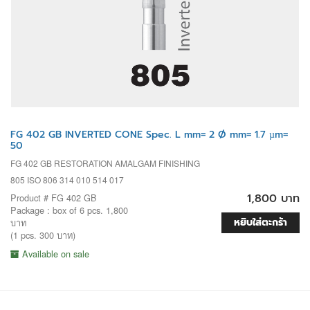
FG 402 GB INVERTED CONE Spec. L mm= 2 Ø mm= 1.7 µm=
50
FG 402 GB RESTORATION AMALGAM FINISHING
805 ISO 806 314 010 514 017
1,800 บาท
Product # FG 402 GB
Package : box of 6 pcs. 1,800
หยิบใส่ตะกร้า
บาท
(1 pcs. 300 บาท)
Available on sale