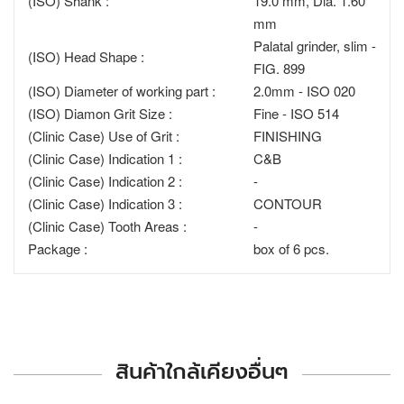
(ISO) Shank :
19.0 mm, Dia. 1.60
mm
Palatal grinder, slim -
(ISO) Head Shape :
FIG. 899
(ISO) Diameter of working part :
2.0mm - ISO 020
(ISO) Diamon Grit Size :
Fine - ISO 514
(Clinic Case) Use of Grit :
FINISHING
(Clinic Case) Indication 1 :
C&B
(Clinic Case) Indication 2 :
-
(Clinic Case) Indication 3 :
CONTOUR
(Clinic Case) Tooth Areas :
-
Package :
box of 6 pcs.
สินค้าใกล้เคียงอื่นๆ