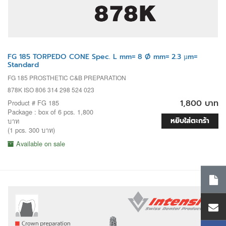
FG 185 TORPEDO CONE Spec. L mm= 8 Ø mm= 2.3 µm=
Standard
FG 185 PROSTHETIC C&B PREPARATION
878K ISO 806 314 298 524 023
1,800 บาท
Product # FG 185
Package : box of 6 pcs. 1,800
หยิบใส่ตะกร้า
บาท
(1 pcs. 300 บาท)
Available on sale