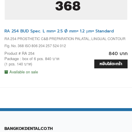
RA 254 BUD Spec. L mm= 2.5 Ø mm= 1.2 µm= Standard
RA 254 PROSTHETIC C&B PREPARATION PALATAL, LINGUAL CONTOUR
Fig. No. 368 ISO 806 204 257 524 012
840 บาท
Product # RA 254
Package : box of 6 pcs. 840 บาท
หยิบใส่ตะกร้า
(1 pcs. 140 บาท)
Available on sale
BANGKOKDENTAL.CO.TH