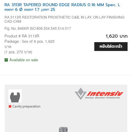
RA 3113R TAPERED ROUND EDGE RADIUS 0.16 MM Spec. L
mm= 6 Ø mm= 1.7 µm= 25
RA 3113R RESTORATION PROSTHETIC C&B, IN LAY, ON LAY FINISHING
CAD-CAM
Fig. No. 846KR ISO 806 204 545 514 017
1,620 บาท
Product # RA 3113R
Package : box of 6 pcs. 1,620
หยิบใส่ตะกร้า
บาท
(1 pcs. 270 บาท)
Available on sale