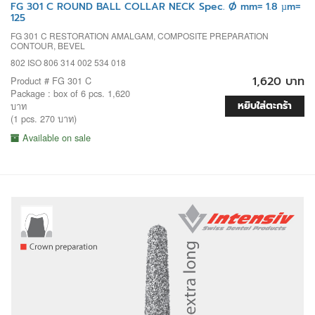
FG 301 C ROUND BALL COLLAR NECK Spec. Ø mm= 1.8 µm=
125
FG 301 C RESTORATION AMALGAM, COMPOSITE PREPARATION
CONTOUR, BEVEL
802 ISO 806 314 002 534 018
1,620 บาท
Product # FG 301 C
Package : box of 6 pcs. 1,620
หยิบใส่ตะกร้า
บาท
(1 pcs. 270 บาท)
Available on sale