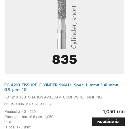
FG 4210 FISSURE CLYINDER SMALL Spec. L mm= 3 Ø mm=
0.9 µm= 40
FG 4210 RESTORATION AMALGAM, COMPOSITE FINISHING
835 ISO 806 314 109 514 009
1,050 บาท
Product # FG 4210
Package : box of 6 pcs. 1,050
หยิบใส่ตะกร้า
บาท
(1 pcs. 175 บาท)