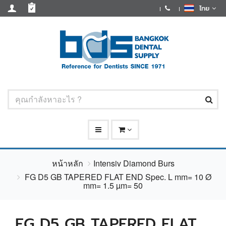
ไทย
หน้าหลัก
Intensiv Diamond Burs
FG D5 GB TAPERED FLAT END Spec. L mm= 10 Ø
mm= 1.5 µm= 50
FG D5 GB TAPERED FLAT