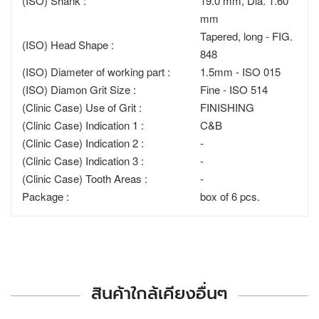
(ISO) Shank :
19.0 mm, Dia. 1.60
mm
Tapered, long - FIG.
(ISO) Head Shape :
848
(ISO) Diameter of working part :
1.5mm - ISO 015
(ISO) Diamon Grit Size :
Fine - ISO 514
(Clinic Case) Use of Grit :
FINISHING
(Clinic Case) Indication 1 :
C&B
(Clinic Case) Indication 2 :
-
(Clinic Case) Indication 3 :
-
(Clinic Case) Tooth Areas :
-
Package :
box of 6 pcs.
สินค้าใกล้เคียงอื่นๆ