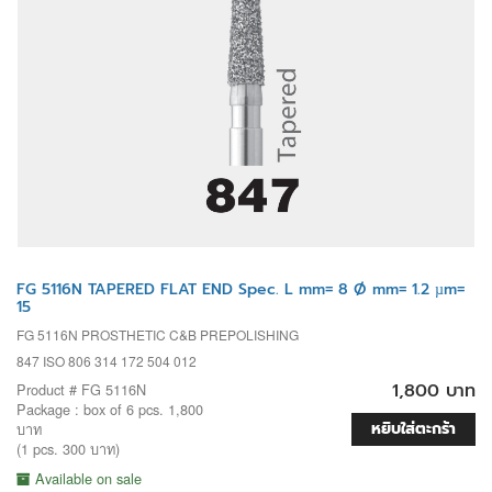
FG 5116N TAPERED FLAT END Spec. L mm= 8 Ø mm= 1.2 µm=
15
FG 5116N PROSTHETIC C&B PREPOLISHING
847 ISO 806 314 172 504 012
1,800 บาท
Product # FG 5116N
Package : box of 6 pcs. 1,800
หยิบใส่ตะกร้า
บาท
(1 pcs. 300 บาท)
Available on sale