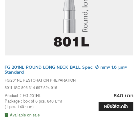
FG 201NL ROUND LONG NECK BALL Spec. Ø mm= 1.6 µm=
Standard
FG 201NL RESTORATION PREPARATION
801L ISO 806 314 697 524 016
840 บาท
Product # FG 201NL
Package : box of 6 pcs. 840 บาท
หยิบใส่ตะกร้า
(1 pcs. 140 บาท)
Available on sale