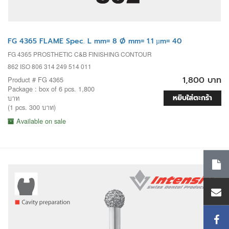
FG 4365 FLAME Spec. L mm= 8 Ø mm= 1.1 µm= 40
FG 4365 PROSTHETIC C&B FINISHING CONTOUR
862 ISO 806 314 249 514 011
1,800 บาท
Product # FG 4365
Package : box of 6 pcs. 1,800
หยิบใส่ตะกร้า
บาท
(1 pcs. 300 บาท)
Available on sale