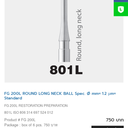
FG 200L ROUND LONG NECK BALL Spec. Ø mm= 1.2 µm=
Standard
FG 200L RESTORATION PREPARATION
801L ISO 806 314 697 524 012
750 บาท
Product # FG 200L
Package : box of 6 pcs. 750 บาท