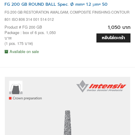
FG 200 GB ROUND BALL Spec. Ø mm= 1.2 µm= 50
FG 200 GB RESTORATION AMALGAM, COMPOSITE FINISHING CONTOUR
801 ISO 806 314 001 514 012
1,050 บาท
Product # FG 200 GB
Package : box of 6 pcs. 1,050
หยิบใส่ตะกร้า
บาท
(1 pcs. 175 บาท)
Available on sale