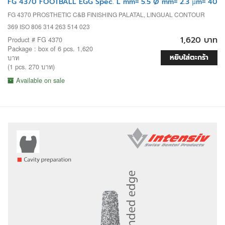
FG 4370 FOOTBALL EGG Spec. L mm= 5.5 Ø mm= 2.3 µm= 40
FG 4370 PROSTHETIC C&B FINISHING PALATAL, LINGUAL CONTOUR
369 ISO 806 314 263 514 023
1,620 บาท
Product # FG 4370
Package : box of 6 pcs. 1,620
หยิบใส่ตะกร้า
บาท
(1 pcs. 270 บาท)
Available on sale