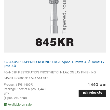
FG 4409R TAPERED ROUND EDGE Spec. L mm= 4 Ø mm= 1.7
µm= 40
FG 4409R RESTORATION PROSTHETIC IN LAY, ON LAY FINISHING
845KR ISO 806 314 544 514 017
1,440 บาท
Product # FG 4409R
Package : box of 6 pcs. 1,440
หยิบใส่ตะกร้า
บาท
(1 pcs. 240 บาท)
Available on sale