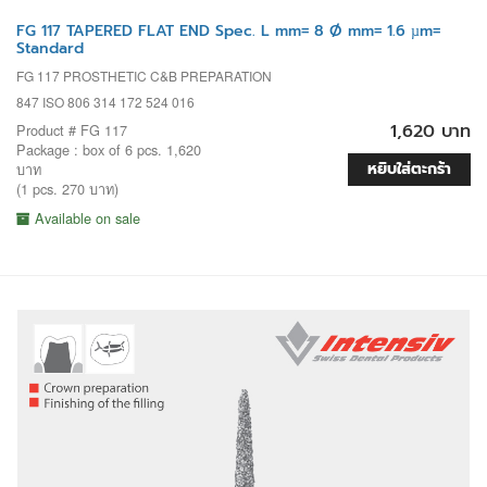
FG 117 TAPERED FLAT END Spec. L mm= 8 Ø mm= 1.6 µm=
Standard
FG 117 PROSTHETIC C&B PREPARATION
847 ISO 806 314 172 524 016
1,620 บาท
Product # FG 117
Package : box of 6 pcs. 1,620
หยิบใส่ตะกร้า
บาท
(1 pcs. 270 บาท)
Available on sale