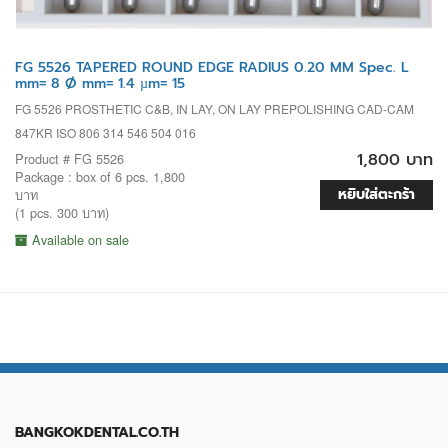
FG 5526 TAPERED ROUND EDGE RADIUS 0.20 MM Spec. L
mm= 8 Ø mm= 1.4 µm= 15
FG 5526 PROSTHETIC C&B, IN LAY, ON LAY PREPOLISHING CAD-CAM
847KR ISO 806 314 546 504 016
1,800 บาท
Product # FG 5526
Package : box of 6 pcs. 1,800
หยิบใส่ตะกร้า
บาท
(1 pcs. 300 บาท)
Available on sale
BANGKOKDENTAL.CO.TH