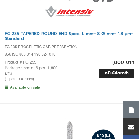
FG 235 TAPERED ROUND END Spec. L mm= 8 Ø mm= 1.8 µm=
Standard
FG 235 PROSTHETIC C&B PREPARATION
856 ISO 806 314 198 524 018
1,800 บาท
Product # FG 235
Package : box of 6 pcs. 1,800
หยิบใส่ตะกร้า
บาท
(1 pcs. 300 บาท)
Available on sale