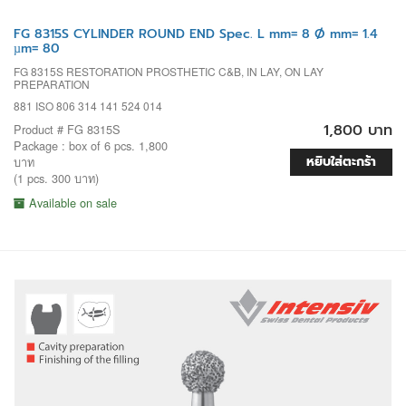
FG 8315S CYLINDER ROUND END Spec. L mm= 8 Ø mm= 1.4
µm= 80
FG 8315S RESTORATION PROSTHETIC C&B, IN LAY, ON LAY
PREPARATION
881 ISO 806 314 141 524 014
1,800 บาท
Product # FG 8315S
Package : box of 6 pcs. 1,800
หยิบใส่ตะกร้า
บาท
(1 pcs. 300 บาท)
Available on sale