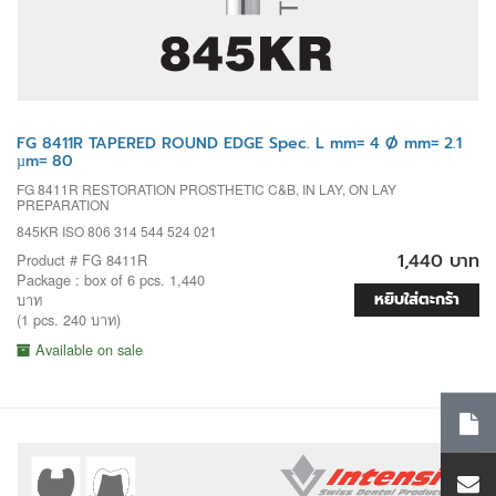
FG 8411R TAPERED ROUND EDGE Spec. L mm= 4 Ø mm= 2.1
µm= 80
FG 8411R RESTORATION PROSTHETIC C&B, IN LAY, ON LAY
PREPARATION
845KR ISO 806 314 544 524 021
1,440 บาท
Product # FG 8411R
Package : box of 6 pcs. 1,440
หยิบใส่ตะกร้า
บาท
(1 pcs. 240 บาท)
Available on sale