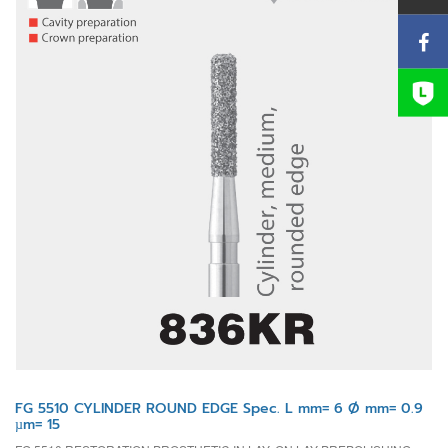
FG 5510 CYLINDER ROUND EDGE Spec. L mm= 6 Ø mm= 0.9
µm= 15