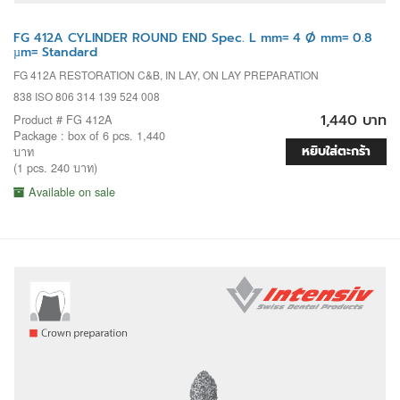
FG 412A CYLINDER ROUND END Spec. L mm= 4 Ø mm= 0.8
µm= Standard
FG 412A RESTORATION C&B, IN LAY, ON LAY PREPARATION
838 ISO 806 314 139 524 008
1,440 บาท
Product # FG 412A
Package : box of 6 pcs. 1,440
หยิบใส่ตะกร้า
บาท
(1 pcs. 240 บาท)
Available on sale