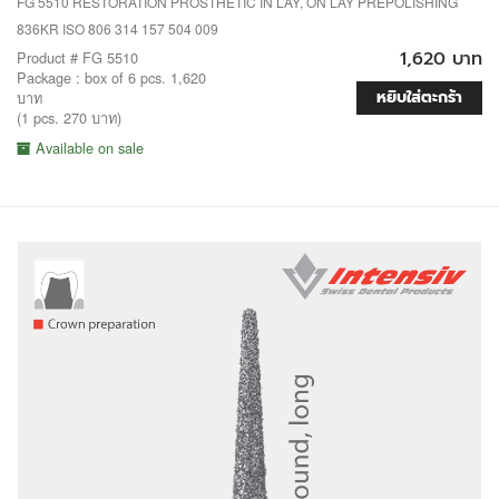
FG 5510 RESTORATION PROSTHETIC IN LAY, ON LAY PREPOLISHING
836KR ISO 806 314 157 504 009
1,620 บาท
Product # FG 5510
Package : box of 6 pcs. 1,620
หยิบใส่ตะกร้า
บาท
(1 pcs. 270 บาท)
Available on sale