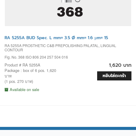
RA 5255A BUD Spec. L mm= 3.5 Ø mm= 1.6 µm= 15
RA 5255A PROSTHETIC C&B PREPOLISHING PALATAL, LINGUAL
CONTOUR
Fig. No. 368 ISO 806 204 257 504 016
1,620 บาท
Product # RA 5255A
Package : box of 6 pcs. 1,620
หยิบใส่ตะกร้า
บาท
(1 pcs. 270 บาท)
Available on sale