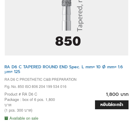
RA D6 C TAPERED ROUND END Spec. L mm= 10 Ø mm= 1.6
µm= 125
RA D6 C PROSTHETIC C&B PREPARATION
Fig. No. 850 ISO 806 204 199 534 016
1,800 บาท
Product # RA D6 C
Package : box of 6 pcs. 1,800
หยิบใส่ตะกร้า
บาท
(1 pcs. 300 บาท)
Available on sale