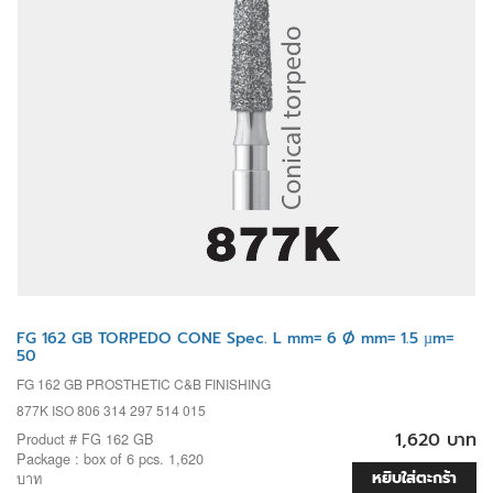
FG 162 GB TORPEDO CONE Spec. L mm= 6 Ø mm= 1.5 µm=
50
FG 162 GB PROSTHETIC C&B FINISHING
877K ISO 806 314 297 514 015
1,620 บาท
Product # FG 162 GB
Package : box of 6 pcs. 1,620
หยิบใส่ตะกร้า
บาท