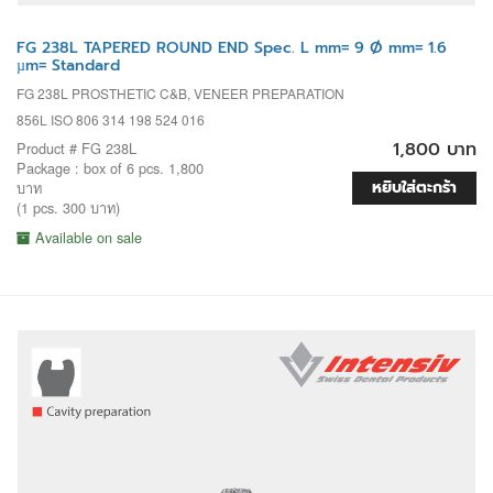
FG 238L TAPERED ROUND END Spec. L mm= 9 Ø mm= 1.6
µm= Standard
FG 238L PROSTHETIC C&B, VENEER PREPARATION
856L ISO 806 314 198 524 016
1,800 บาท
Product # FG 238L
Package : box of 6 pcs. 1,800
หยิบใส่ตะกร้า
บาท
(1 pcs. 300 บาท)
Available on sale