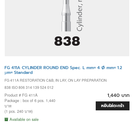
FG 411A CYLINDER ROUND END Spec. L mm= 4 Ø mm= 1.2
µm= Standard
FG 411A RESTORATION C&B, IN LAY, ON LAY PREPARATION
838 ISO 806 314 139 524 012
1,440 บาท
Product # FG 411A
Package : box of 6 pcs. 1,440
หยิบใส่ตะกร้า
บาท
(1 pcs. 240 บาท)
Available on sale