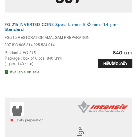
FG 215 INVERTED CONE Spec. L mm= 5 Ø mm= 1.4 µm=
Standard
FG 215 RESTORATION AMALGAM PREPARATION
807 ISO 806 314 225 524 014
840 บาท
Product # FG 215
Package : box of 6 pcs. 840 บาท
หยิบใส่ตะกร้า
(1 pcs. 140 บาท)
Available on sale