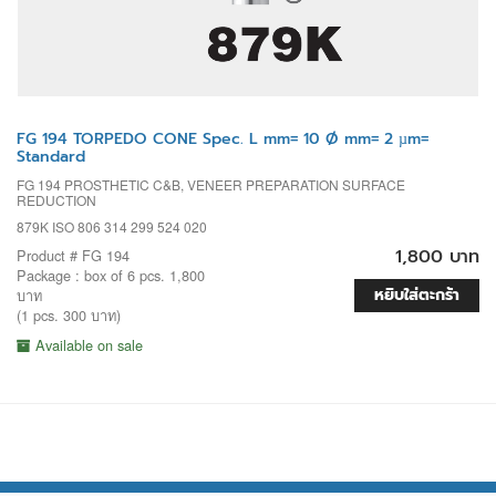
FG 194 TORPEDO CONE Spec. L mm= 10 Ø mm= 2 µm=
Standard
FG 194 PROSTHETIC C&B, VENEER PREPARATION SURFACE
REDUCTION
879K ISO 806 314 299 524 020
1,800 บาท
Product # FG 194
Package : box of 6 pcs. 1,800
หยิบใส่ตะกร้า
บาท
(1 pcs. 300 บาท)
Available on sale