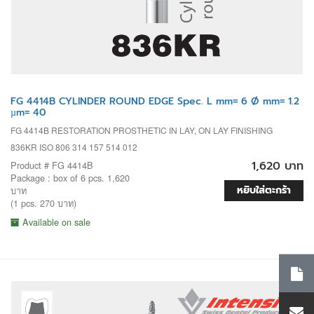
FG 4414B CYLINDER ROUND EDGE Spec. L mm= 6 Ø mm= 1.2
µm= 40
FG 4414B RESTORATION PROSTHETIC IN LAY, ON LAY FINISHING
836KR ISO 806 314 157 514 012
1,620 บาท
Product # FG 4414B
Package : box of 6 pcs. 1,620
หยิบใส่ตะกร้า
บาท
(1 pcs. 270 บาท)
Available on sale