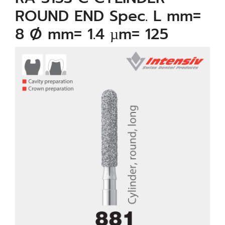
ROUND END Spec. L mm=
8 Ø mm= 1.4 µm= 125