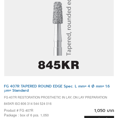
FG 407R TAPERED ROUND EDGE Spec. L mm= 4 Ø mm= 1.6
µm= Standard
FG 407R RESTORATION PROSTHETIC IN LAY, ON LAY PREPARATION
845KR ISO 806 314 544 524 016
1,050 บาท
Product # FG 407R
Package : box of 6 pcs. 1,050