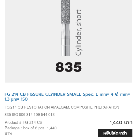
FG 214 CB FISSURE CLYINDER SMALL Spec. L mm= 4 Ø mm=
1.3 µm= 150
FG 214 CB RESTORATION AMALGAM, COMPOSITE PREPARATION
835 ISO 806 314 109 544 013
1,440 บาท
Product # FG 214 CB
Package : box of 6 pcs. 1,440
หยิบใส่ตะกร้า
บาท