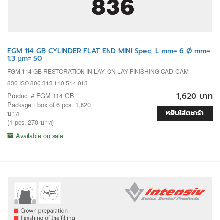
FGM 114 GB CYLINDER FLAT END MINI Spec. L mm= 6 Ø mm=
1.3 µm= 50
FGM 114 GB RESTORATION IN LAY, ON LAY FINISHING CAD-CAM
836 ISO 806 313 110 514 013
1,620 บาท
Product # FGM 114 GB
Package : box of 6 pcs. 1,620
หยิบใส่ตะกร้า
บาท
(1 pcs. 270 บาท)
Available on sale