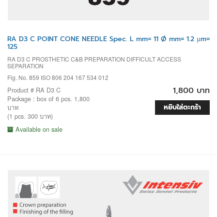
RA D3 C POINT CONE NEEDLE Spec. L mm= 11 Ø mm= 1.2 µm=
125
RA D3 C PROSTHETIC C&B PREPARATION DIFFICULT ACCESS
SEPARATION
Fig. No. 859 ISO 806 204 167 534 012
1,800 บาท
Product # RA D3 C
Package : box of 6 pcs. 1,800
หยิบใส่ตะกร้า
บาท
(1 pcs. 300 บาท)
Available on sale