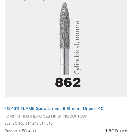
FG 4311 FLAME Spec. L mm= 8 Ø mm= 1.5 µm= 40
FG 4311 PROSTHETIC C&B FINISHING CONTOUR
862 ISO 806 314 249 514 015
1,800 บาท
Product # FG 4311