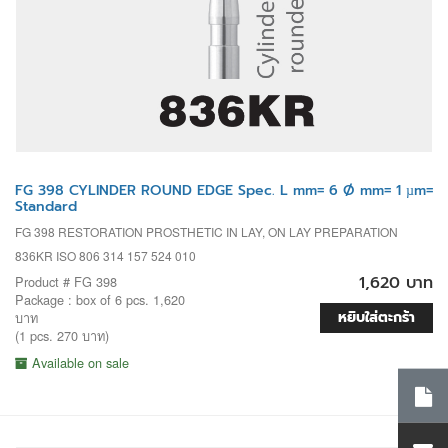
FG 398 CYLINDER ROUND EDGE Spec. L mm= 6 Ø mm= 1 µm=
Standard
FG 398 RESTORATION PROSTHETIC IN LAY, ON LAY PREPARATION
836KR ISO 806 314 157 524 010
1,620 บาท
Product # FG 398
Package : box of 6 pcs. 1,620
หยิบใส่ตะกร้า
บาท
(1 pcs. 270 บาท)
Available on sale