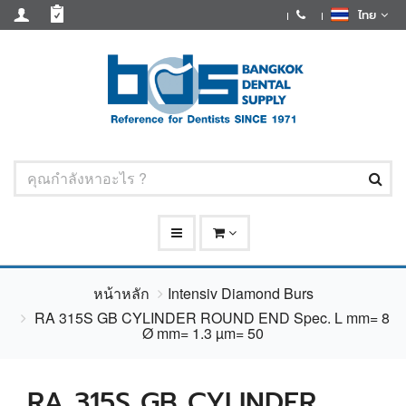
ไทย
หน้าหลัก
Intensiv Diamond Burs
RA 315S GB CYLINDER ROUND END Spec. L mm= 8
Ø mm= 1.3 µm= 50
RA 315S GB CYLINDER