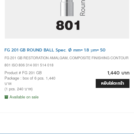
FG 201 GB ROUND BALL Spec. Ø mm= 1.8 µm= 50
FG 201 GB RESTORATION AMALGAM, COMPOSITE FINISHING CONTOUR
801 ISO 806 314 001 514 018
1,440 บาท
Product # FG 201 GB
Package : box of 6 pcs. 1,440
หยิบใส่ตะกร้า
บาท
(1 pcs. 240 บาท)
Available on sale