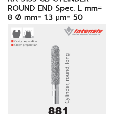
ROUND END Spec. L mm=
8 Ø mm= 1.3 µm= 50