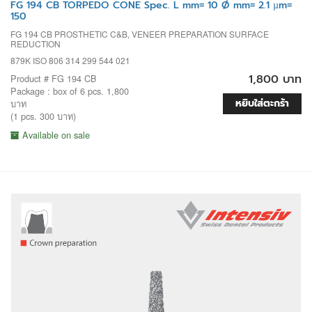
FG 194 CB TORPEDO CONE Spec. L mm= 10 Ø mm= 2.1 µm=
150
FG 194 CB PROSTHETIC C&B, VENEER PREPARATION SURFACE
REDUCTION
879K ISO 806 314 299 544 021
1,800 บาท
Product # FG 194 CB
Package : box of 6 pcs. 1,800
หยิบใส่ตะกร้า
บาท
(1 pcs. 300 บาท)
Available on sale