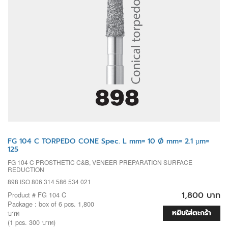
FG 104 C TORPEDO CONE Spec. L mm= 10 Ø mm= 2.1 µm=
125
FG 104 C PROSTHETIC C&B, VENEER PREPARATION SURFACE
REDUCTION
898 ISO 806 314 586 534 021
1,800 บาท
Product # FG 104 C
Package : box of 6 pcs. 1,800
หยิบใส่ตะกร้า
บาท
(1 pcs. 300 บาท)