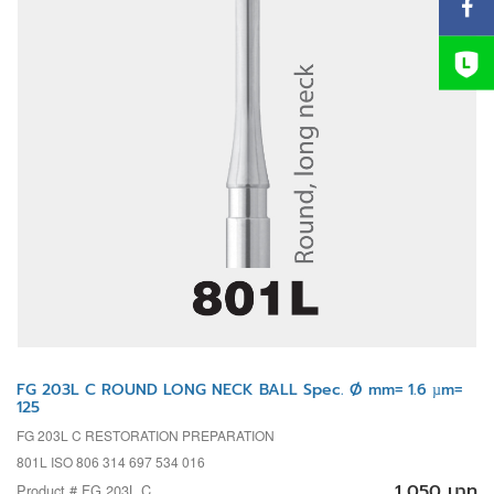
FG 203L C ROUND LONG NECK BALL Spec. Ø mm= 1.6 µm=
125
FG 203L C RESTORATION PREPARATION
801L ISO 806 314 697 534 016
1,050 บาท
Product # FG 203L C