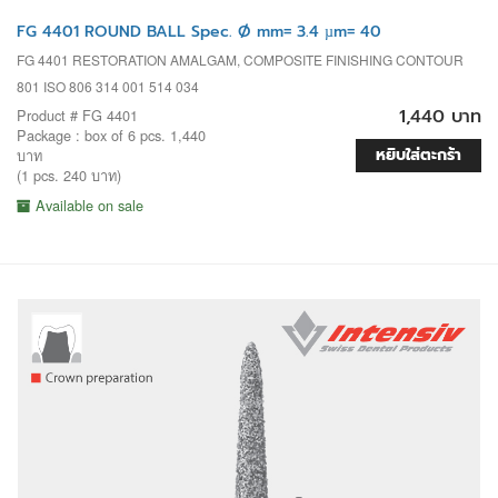
FG 4401 ROUND BALL Spec. Ø mm= 3.4 µm= 40
FG 4401 RESTORATION AMALGAM, COMPOSITE FINISHING CONTOUR
801 ISO 806 314 001 514 034
1,440 บาท
Product # FG 4401
Package : box of 6 pcs. 1,440
หยิบใส่ตะกร้า
บาท
(1 pcs. 240 บาท)
Available on sale