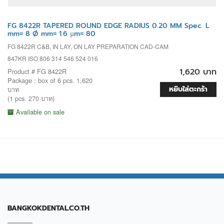
FG 8422R TAPERED ROUND EDGE RADIUS 0.20 MM Spec. L
mm= 8 Ø mm= 1.6 µm= 80
FG 8422R C&B, IN LAY, ON LAY PREPARATION CAD-CAM
847KR ISO 806 314 546 524 016
1,620 บาท
Product # FG 8422R
Package : box of 6 pcs. 1,620
หยิบใส่ตะกร้า
บาท
(1 pcs. 270 บาท)
Available on sale
BANGKOKDENTAL.CO.TH