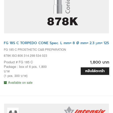
FG 185 C TORPEDO CONE Spec. L mm= 8 Ø mm= 2.3 µm= 125
FG 185 C PROSTHETIC C&B PREPARATION
878K ISO 806 314 298 534 023
1,800 บาท
Product # FG 185 C
Package : box of 6 pcs. 1,800
หยิบใส่ตะกร้า
บาท
(1 pcs. 300 บาท)
Available on sale