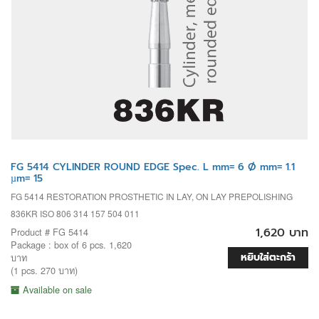
FG 5414 CYLINDER ROUND EDGE Spec. L mm= 6 Ø mm= 1.1
µm= 15
FG 5414 RESTORATION PROSTHETIC IN LAY, ON LAY PREPOLISHING
836KR ISO 806 314 157 504 011
1,620 บาท
Product # FG 5414
Package : box of 6 pcs. 1,620
หยิบใส่ตะกร้า
บาท
(1 pcs. 270 บาท)
Available on sale