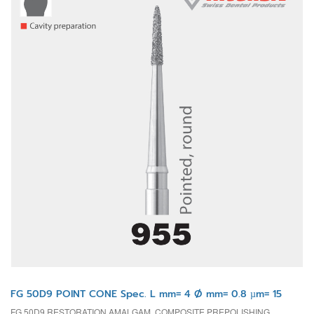
FG 50D9 POINT CONE Spec. L mm= 4 Ø mm= 0.8 µm= 15
FG 50D9 RESTORATION AMALGAM, COMPOSITE PREPOLISHING