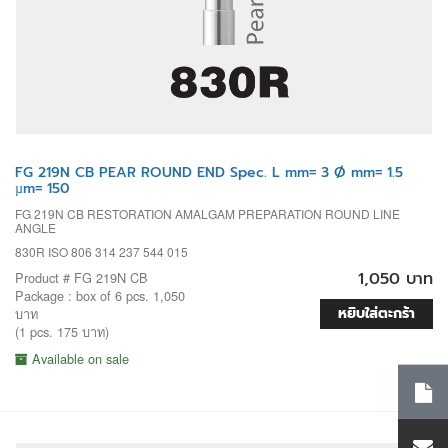
FG 219N CB PEAR ROUND END Spec. L mm= 3 Ø mm= 1.5
µm= 150
FG 219N CB RESTORATION AMALGAM PREPARATION ROUND LINE
ANGLE
830R ISO 806 314 237 544 015
1,050 บาท
Product # FG 219N CB
Package : box of 6 pcs. 1,050
หยิบใส่ตะกร้า
บาท
(1 pcs. 175 บาท)
Available on sale