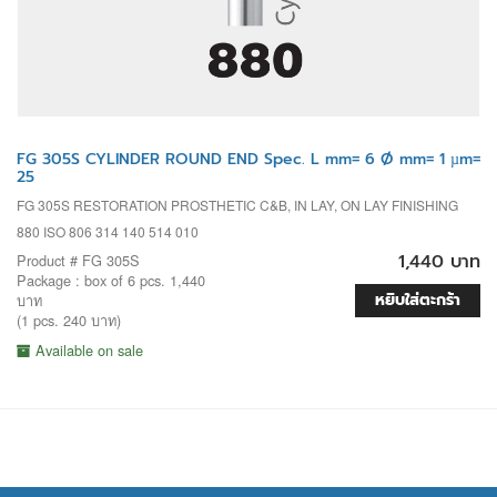
FG 305S CYLINDER ROUND END Spec. L mm= 6 Ø mm= 1 µm=
25
FG 305S RESTORATION PROSTHETIC C&B, IN LAY, ON LAY FINISHING
880 ISO 806 314 140 514 010
1,440 บาท
Product # FG 305S
Package : box of 6 pcs. 1,440
หยิบใส่ตะกร้า
บาท
(1 pcs. 240 บาท)
Available on sale