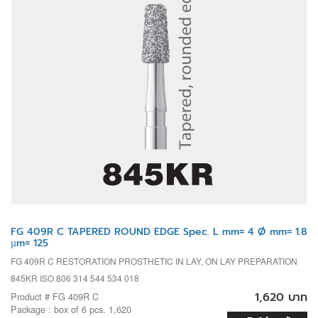
FG 409R C TAPERED ROUND EDGE Spec. L mm= 4 Ø mm= 1.8
µm= 125
FG 409R C RESTORATION PROSTHETIC IN LAY, ON LAY PREPARATION
845KR ISO 806 314 544 534 018
1,620 บาท
Product # FG 409R C
Package : box of 6 pcs. 1,620