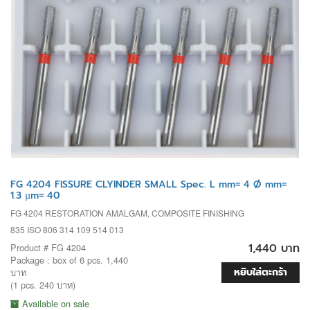
FG 4204 FISSURE CLYINDER SMALL Spec. L mm= 4 Ø mm=
1.3 µm= 40
FG 4204 RESTORATION AMALGAM, COMPOSITE FINISHING
835 ISO 806 314 109 514 013
1,440 บาท
Product # FG 4204
Package : box of 6 pcs. 1,440
หยิบใส่ตะกร้า
บาท
(1 pcs. 240 บาท)
Available on sale