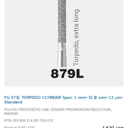
FG 473L TORPEDO CLYINDER Spec. L mm= 12 Ø mm= 1.2 µm=
Standard
FG 473L PROSTHETIC C&B, VENEER PREPARATION REDUCTION,
MARGIN
879L ISO 806 314 291 524 012
1,620 บาท
Product # FG 473L