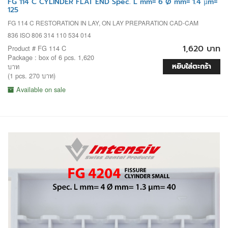
FG 114 C CYLINDER FLAT END Spec. L mm= 6 Ø mm= 1.4 µm=
125
FG 114 C RESTORATION IN LAY, ON LAY PREPARATION CAD-CAM
836 ISO 806 314 110 534 014
1,620 บาท
Product # FG 114 C
Package : box of 6 pcs. 1,620
หยิบใส่ตะกร้า
บาท
(1 pcs. 270 บาท)
Available on sale