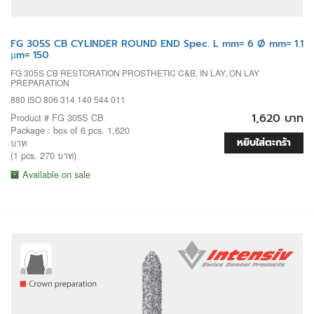
FG 305S CB CYLINDER ROUND END Spec. L mm= 6 Ø mm= 1.1
µm= 150
FG 305S CB RESTORATION PROSTHETIC C&B, IN LAY, ON LAY
PREPARATION
880 ISO 806 314 140 544 011
1,620 บาท
Product # FG 305S CB
Package : box of 6 pcs. 1,620
หยิบใส่ตะกร้า
บาท
(1 pcs. 270 บาท)
Available on sale