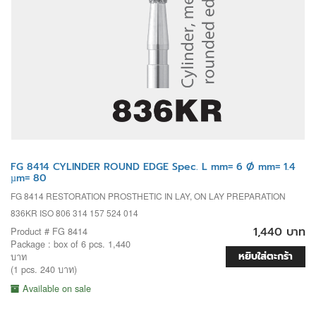
FG 8414 CYLINDER ROUND EDGE Spec. L mm= 6 Ø mm= 1.4
µm= 80
FG 8414 RESTORATION PROSTHETIC IN LAY, ON LAY PREPARATION
836KR ISO 806 314 157 524 014
1,440 บาท
Product # FG 8414
Package : box of 6 pcs. 1,440
หยิบใส่ตะกร้า
บาท
(1 pcs. 240 บาท)
Available on sale