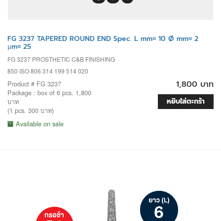
FG 3237 TAPERED ROUND END Spec. L mm= 10 Ø mm= 2
µm= 25
FG 3237 PROSTHETIC C&B FINISHING
850 ISO 806 314 199 514 020
1,800 บาท
Product # FG 3237
Package : box of 6 pcs. 1,800
หยิบใส่ตะกร้า
บาท
(1 pcs. 300 บาท)
Available on sale