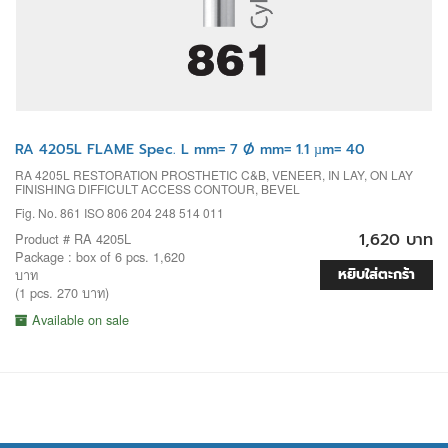
RA 4205L FLAME Spec. L mm= 7 Ø mm= 1.1 µm= 40
RA 4205L RESTORATION PROSTHETIC C&B, VENEER, IN LAY, ON LAY
FINISHING DIFFICULT ACCESS CONTOUR, BEVEL
Fig. No. 861 ISO 806 204 248 514 011
1,620 บาท
Product # RA 4205L
Package : box of 6 pcs. 1,620
หยิบใส่ตะกร้า
บาท
(1 pcs. 270 บาท)
Available on sale