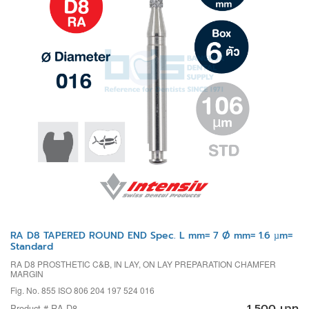
RA D8 TAPERED ROUND END Spec. L mm= 7 Ø mm= 1.6 µm=
Standard
RA D8 PROSTHETIC C&B, IN LAY, ON LAY PREPARATION CHAMFER
MARGIN
Fig. No. 855 ISO 806 204 197 524 016
1,500 บาท
Product # RA D8