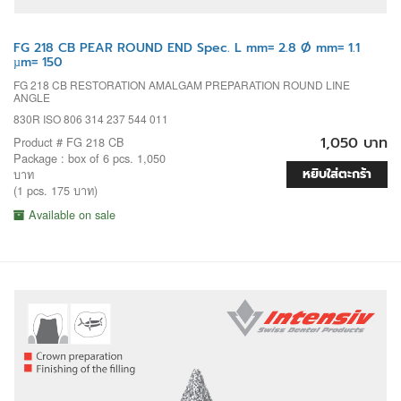
FG 218 CB PEAR ROUND END Spec. L mm= 2.8 Ø mm= 1.1
µm= 150
FG 218 CB RESTORATION AMALGAM PREPARATION ROUND LINE
ANGLE
830R ISO 806 314 237 544 011
1,050 บาท
Product # FG 218 CB
Package : box of 6 pcs. 1,050
หยิบใส่ตะกร้า
บาท
(1 pcs. 175 บาท)
Available on sale