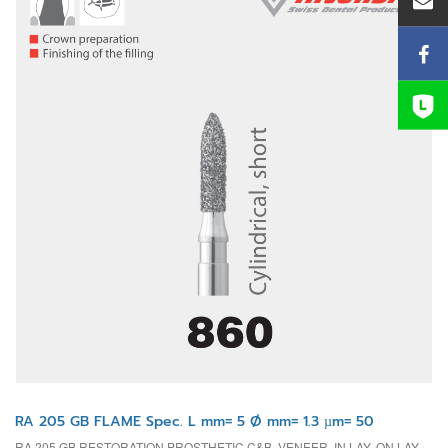
RA 205 GB FLAME Spec. L mm= 5 Ø mm= 1.3 µm= 50
RA 205 GB RESTORATION PROSTHETIC C&B, VENEER, IN LAY, ON LAY