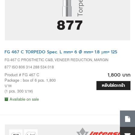
FG 467 C TORPEDO Spec. L mm= 6 Ø mm= 1.8 µm= 125
FG 467 C PROSTHETIC C&B, VENEER REDUCTION, MARGIN
877 ISO 806 314 288 534 018
1,800 บาท
Product # FG 467 C
Package : box of 6 pcs. 1,800
หยิบใส่ตะกร้า
บาท
(1 pcs. 300 บาท)
Available on sale