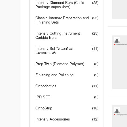
Intensiv Diamond Burs (Clinic
(28)
Package 30pcs./box)
Classic Intensiv Preparation and
(25)
Finishing Sets
Intensiv Cutting Instrument
(25)
Carbide Burs
Intensiv Set *คณะทันต
(11)
แพทยศาสตร์
Prep Twin (Diamond Polymer)
(8)
Finishing and Polishing
(9)
Orthodontics
(11)
IPR SET
(3)
OrthoStrip
(18)
Intensiv Accessories
(12)