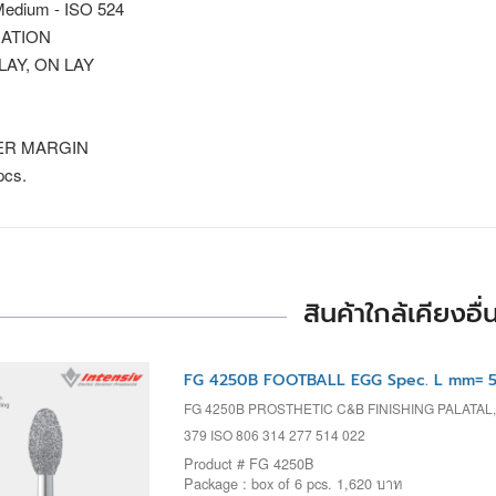
edium - ISO 524
ATION
 LAY, ON LAY
R MARGIN
pcs.
สินค้าใกล้เคียงอื่
FG 4250B FOOTBALL EGG Spec. L mm= 5
FG 4250B PROSTHETIC C&B FINISHING PALATA
379 ISO 806 314 277 514 022
Product # FG 4250B
Package : box of 6 pcs. 1,620 บาท