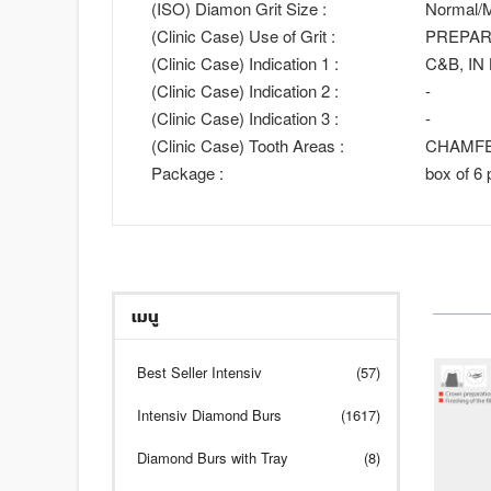
(ISO) Diamon Grit Size :
Normal/M
(Clinic Case) Use of Grit :
PREPAR
(Clinic Case) Indication 1 :
C&B, IN
(Clinic Case) Indication 2 :
-
(Clinic Case) Indication 3 :
-
(Clinic Case) Tooth Areas :
CHAMFE
Package :
box of 6 
เมนู
Best Seller Intensiv
(57)
Intensiv Diamond Burs
(1617)
Diamond Burs with Tray
(8)