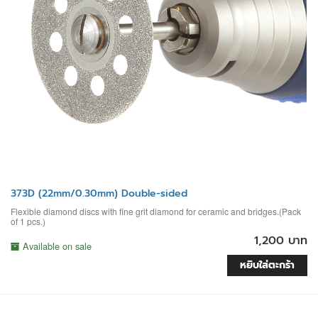
373D (22mm/0.30mm) Double-sided
Flexible diamond discs with fine grit diamond for ceramic and bridges.(Pack
of 1 pcs.)
1,200 บาท
Available on sale
หยิบใส่ตะกร้า