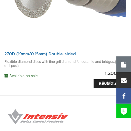
270D (19mm/0.15mm) Double-sided
Flexible diamond discs with fine grit diamond for ceramic and bridges.(Pack
of 1 pcs.)
1,200 บาท
Available on sale
หยิบใส่ตะกร้า