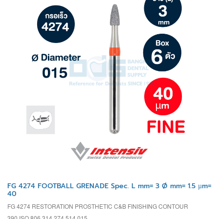
FG 4274 FOOTBALL GRENADE Spec. L mm= 3 Ø mm= 1.5 µm=
40
FG 4274 RESTORATION PROSTHETIC C&B FINISHING CONTOUR
390 ISO 806 314 274 514 015