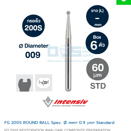
FG 200S ROUND BALL Spec. Ø mm= 0.9 µm= Standard
FG 200S RESTORATION AMALGAM, COMPOSITE PREPARATION