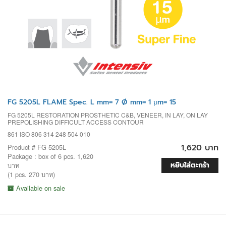
FG 5205L FLAME Spec. L mm= 7 Ø mm= 1 µm= 15
FG 5205L RESTORATION PROSTHETIC C&B, VENEER, IN LAY, ON LAY
PREPOLISHING DIFFICULT ACCESS CONTOUR
861 ISO 806 314 248 504 010
1,620 บาท
Product # FG 5205L
Package : box of 6 pcs. 1,620
หยิบใส่ตะกร้า
บาท
(1 pcs. 270 บาท)
Available on sale