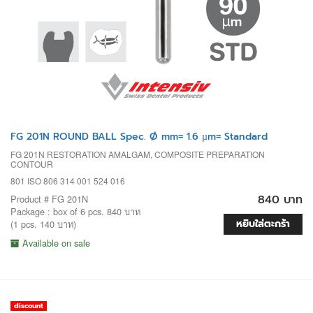
FG 201N ROUND BALL Spec. Ø mm= 1.6 µm= Standard
FG 201N RESTORATION AMALGAM, COMPOSITE PREPARATION
CONTOUR
801 ISO 806 314 001 524 016
840 บาท
Product # FG 201N
Package : box of 6 pcs. 840 บาท
หยิบใส่ตะกร้า
(1 pcs. 140 บาท)
Available on sale
discount