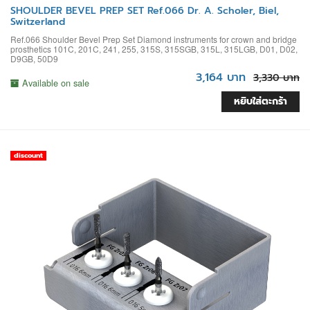
SHOULDER BEVEL PREP SET Ref.066 Dr. A. Scholer, Biel,
Switzerland
Ref.066 Shoulder Bevel Prep Set Diamond instruments for crown and bridge
prosthetics 101C, 201C, 241, 255, 315S, 315SGB, 315L, 315LGB, D01, D02,
D9GB, 50D9
3,164 บาท
3,330 บาท
Available on sale
หยิบใส่ตะกร้า
discount