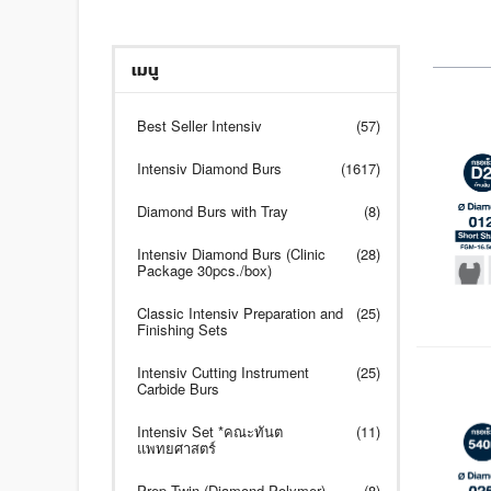
เมนู
Best Seller Intensiv
(57)
Intensiv Diamond Burs
(1617)
Diamond Burs with Tray
(8)
Intensiv Diamond Burs (Clinic
(28)
Package 30pcs./box)
Classic Intensiv Preparation and
(25)
Finishing Sets
Intensiv Cutting Instrument
(25)
Carbide Burs
Intensiv Set *คณะทันต
(11)
แพทยศาสตร์
Prep Twin (Diamond Polymer)
(8)