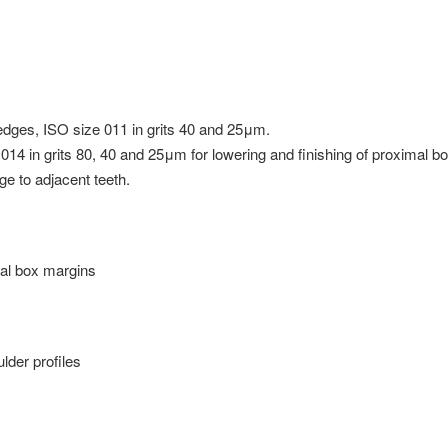
 edges, ISO size 011 in grits 40 and 25μm.
14 in grits 80, 40 and 25μm for lowering and finishing of proximal b
ge to adjacent teeth.
mal box margins
lder profiles