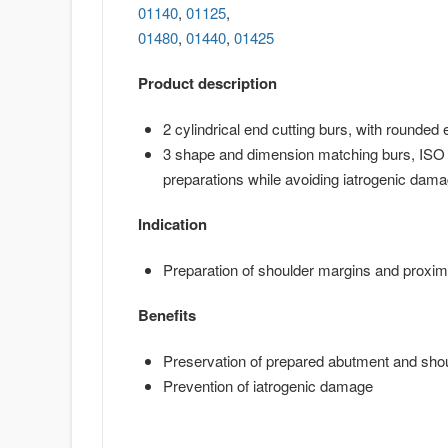
01140
,
01125
,
01480
,
01440
,
01425
Product description
2 cylindrical end cutting burs, with rounded
3 shape and dimension matching burs, ISO 0
preparations while avoiding iatrogenic dama
Indication
Preparation of shoulder margins and proxi
Benefits
Preservation of prepared abutment and shou
Prevention of iatrogenic damage