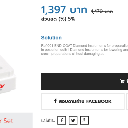
1,397 บาท
1,470 บาท
ส่วนลด (%) 5%
Solution
Ref.001 END-COAT Diamond instruments for preparation a
in posterior teeth1 Diamond instruments for lowering and 
crown preparations without damaging ad
สอบถามผ่าน FACEBOOK
แบ่งปัน