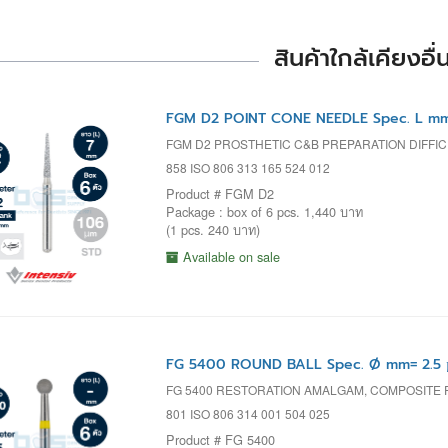
สินค้าใกล้เคียงอื่
FGM D2 POINT CONE NEEDLE Spec. L mm
FGM D2 PROSTHETIC C&B PREPARATION DIFF
858 ISO 806 313 165 524 012
Product # FGM D2
Package : box of 6 pcs. 1,440 บาท
(1 pcs. 240 บาท)
Available on sale
FG 5400 ROUND BALL Spec. Ø mm= 2.5 
FG 5400 RESTORATION AMALGAM, COMPOSITE
801 ISO 806 314 001 504 025
Product # FG 5400