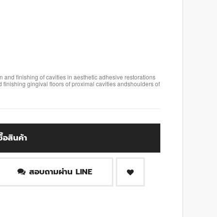
nd finishing of cavities in aesthetic adhesive restorations
finishing gingival floors of proximal cavities andshoulders of
ซื้อสินค้า
สอบถามผ่าน LINE