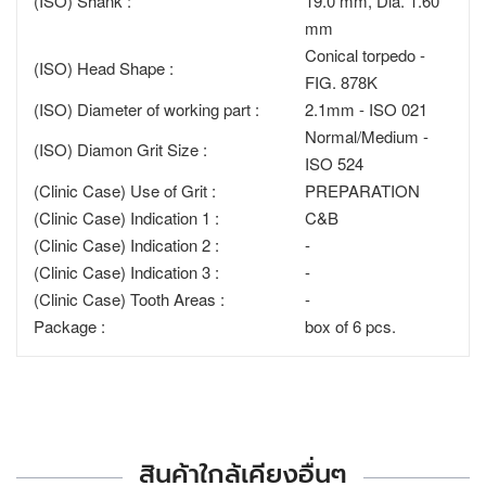
(ISO) Shank :
19.0 mm, Dia. 1.60
mm
Conical torpedo -
(ISO) Head Shape :
FIG. 878K
(ISO) Diameter of working part :
2.1mm - ISO 021
Normal/Medium -
(ISO) Diamon Grit Size :
ISO 524
(Clinic Case) Use of Grit :
PREPARATION
(Clinic Case) Indication 1 :
C&B
(Clinic Case) Indication 2 :
-
(Clinic Case) Indication 3 :
-
(Clinic Case) Tooth Areas :
-
Package :
box of 6 pcs.
สินค้าใกล้เคียงอื่นๆ