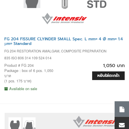
FG 204 FISSURE CLYINDER SMALL Spec. L mm= 4 Ø mm= 1.4
µm= Standard
FG 204 RESTORATION AMALGAM, COMPOSITE PREPARATION
835 ISO 806 314 109 524 014
1,050 บาท
Product # FG 204
Package : box of 6 pcs. 1,050
หยิบใส่ตะกร้า
บาท
(1 pcs. 175 บาท)
Available on sale