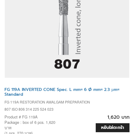
FG 119A INVERTED CONE Spec. L mm= 6 Ø mm= 2.3 µm=
Standard
FG 119A RESTORATION AMALGAM PREPARATION
807 ISO 806 314 225 524 023
1,620 บาท
Product # FG 119A
Package : box of 6 pcs. 1,620
หยิบใส่ตะกร้า
บาท
(1 pcs. 270 บาท)