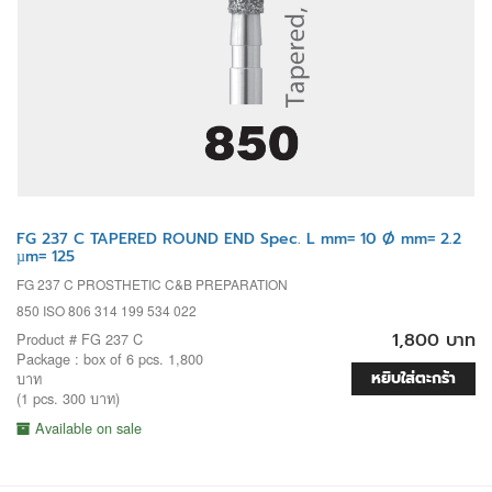
FG 237 C TAPERED ROUND END Spec. L mm= 10 Ø mm= 2.2
µm= 125
FG 237 C PROSTHETIC C&B PREPARATION
850 ISO 806 314 199 534 022
1,800 บาท
Product # FG 237 C
Package : box of 6 pcs. 1,800
หยิบใส่ตะกร้า
บาท
(1 pcs. 300 บาท)
Available on sale