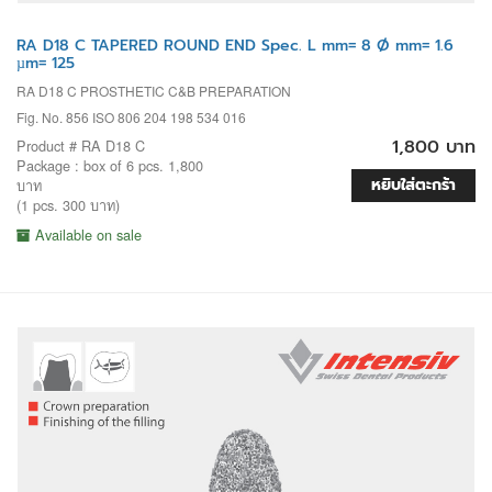
RA D18 C TAPERED ROUND END Spec. L mm= 8 Ø mm= 1.6
µm= 125
RA D18 C PROSTHETIC C&B PREPARATION
Fig. No. 856 ISO 806 204 198 534 016
1,800 บาท
Product # RA D18 C
Package : box of 6 pcs. 1,800
หยิบใส่ตะกร้า
บาท
(1 pcs. 300 บาท)
Available on sale