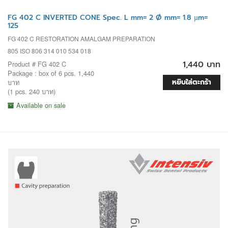
FG 402 C INVERTED CONE Spec. L mm= 2 Ø mm= 1.8 µm=
125
FG 402 C RESTORATION AMALGAM PREPARATION
805 ISO 806 314 010 534 018
1,440 บาท
Product # FG 402 C
Package : box of 6 pcs. 1,440
หยิบใส่ตะกร้า
บาท
(1 pcs. 240 บาท)
Available on sale