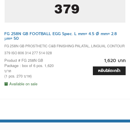
FG 258N GB FOOTBALL EGG Spec. L mm= 4.5 Ø mm= 2.8
µm= 50
FG 258N GB PROSTHETIC C&B FINISHING PALATAL, LINGUAL CONTOUR
379 ISO 806 314 277 514 028
1,620 บาท
Product # FG 258N GB
Package : box of 6 pcs. 1,620
หยิบใส่ตะกร้า
บาท
(1 pcs. 270 บาท)
Available on sale