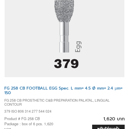
FG 258 CB FOOTBALL EGG Spec. L mm= 4.5 Ø mm= 2.4 µm=
150
FG 258 CB PROSTHETIC C&B PREPARATION PALATAL, LINGUAL
CONTOUR
379 ISO 806 314 277 544 024
1,620 บาท
Product # FG 258 CB
Package : box of 6 pcs. 1,620
หยิบใส่ตะกร้า
บาท