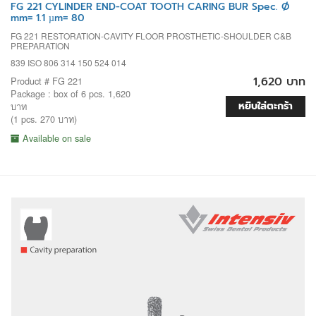
FG 221 CYLINDER END-COAT TOOTH CARING BUR Spec. Ø
mm= 1.1 µm= 80
FG 221 RESTORATION-CAVITY FLOOR PROSTHETIC-SHOULDER C&B
PREPARATION
839 ISO 806 314 150 524 014
1,620 บาท
Product # FG 221
Package : box of 6 pcs. 1,620
หยิบใส่ตะกร้า
บาท
(1 pcs. 270 บาท)
Available on sale