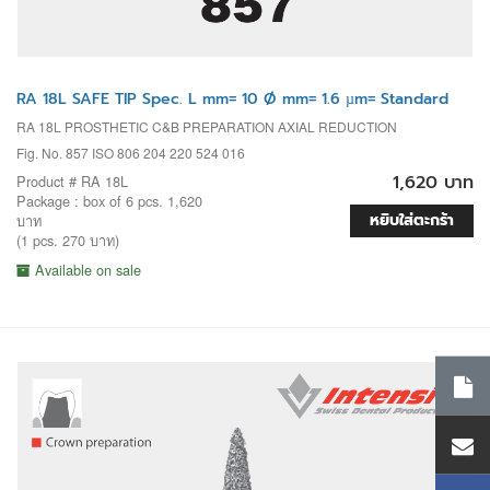
RA 18L SAFE TIP Spec. L mm= 10 Ø mm= 1.6 µm= Standard
RA 18L PROSTHETIC C&B PREPARATION AXIAL REDUCTION
Fig. No. 857 ISO 806 204 220 524 016
1,620 บาท
Product # RA 18L
Package : box of 6 pcs. 1,620
หยิบใส่ตะกร้า
บาท
(1 pcs. 270 บาท)
Available on sale