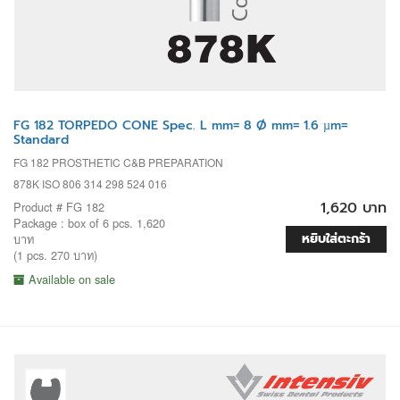
FG 182 TORPEDO CONE Spec. L mm= 8 Ø mm= 1.6 µm=
Standard
FG 182 PROSTHETIC C&B PREPARATION
878K ISO 806 314 298 524 016
1,620 บาท
Product # FG 182
Package : box of 6 pcs. 1,620
หยิบใส่ตะกร้า
บาท
(1 pcs. 270 บาท)
Available on sale