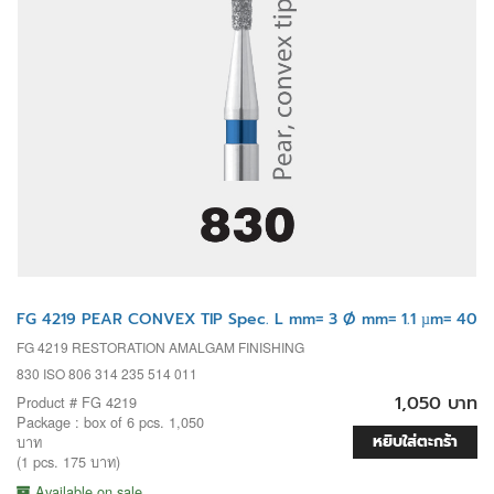
FG 4219 PEAR CONVEX TIP Spec. L mm= 3 Ø mm= 1.1 µm= 40
FG 4219 RESTORATION AMALGAM FINISHING
830 ISO 806 314 235 514 011
1,050 บาท
Product # FG 4219
Package : box of 6 pcs. 1,050
หยิบใส่ตะกร้า
บาท
(1 pcs. 175 บาท)
Available on sale