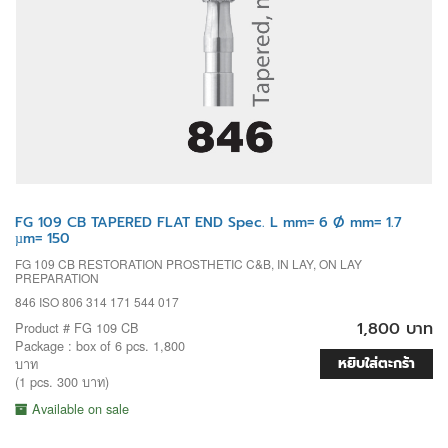
FG 109 CB TAPERED FLAT END Spec. L mm= 6 Ø mm= 1.7
µm= 150
FG 109 CB RESTORATION PROSTHETIC C&B, IN LAY, ON LAY
PREPARATION
846 ISO 806 314 171 544 017
1,800 บาท
Product # FG 109 CB
Package : box of 6 pcs. 1,800
หยิบใส่ตะกร้า
บาท
(1 pcs. 300 บาท)
Available on sale