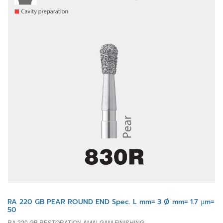
RA 220 GB PEAR ROUND END Spec. L mm= 3 Ø mm= 1.7 µm=
50
RA 220 GB RESTORATION AMALGAM FINISHING