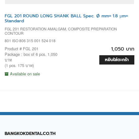
FGL 201 ROUND LONG SHANK BALL Spec. Ø mm= 1.8 µm=
Standard
FGL 201 RESTORATION AMALGAM, COMPOSITE PREPARATION
CONTOUR
801 ISO 806 315 001 524 018
1,050 บาท
Product # FGL 201
Package : box of 6 pcs. 1,050
หยิบใส่ตะกร้า
บาท
(1 pcs. 175 บาท)
Available on sale
BANGKOKDENTAL.CO.TH