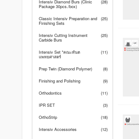
Intensiv Diamond Burs (Clinic
(28)
Package 30pcs./box)
Classic Intensiv Preparation and
(25)
Finishing Sets
Intensiv Cutting Instrument
(25)
Carbide Burs
Intensiv Set *คณะทันต
(11)
แพทยศาสตร์
Prep Twin (Diamond Polymer)
(8)
Finishing and Polishing
(9)
Orthodontics
(11)
IPR SET
(3)
OrthoStrip
(18)
Intensiv Accessories
(12)