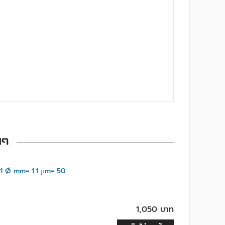
นๆ
1 Ø mm= 1.1 µm= 50
1,050 บาท