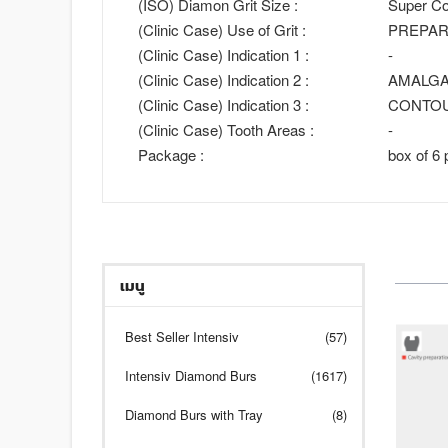
(ISO) Diamon Grit Size :
Super Co
(Clinic Case) Use of Grit :
PREPAR
(Clinic Case) Indication 1 :
-
(Clinic Case) Indication 2 :
AMALGA
(Clinic Case) Indication 3 :
CONTO
(Clinic Case) Tooth Areas :
-
Package :
box of 6 
เมนู
Best Seller Intensiv
(57)
Intensiv Diamond Burs
(1617)
Diamond Burs with Tray
(8)