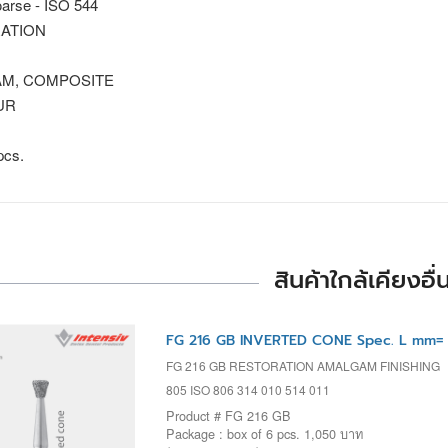
arse - ISO 544
ATION
M, COMPOSITE
UR
pcs.
สินค้าใกล้เคียงอื่
FG 216 GB INVERTED CONE Spec. L mm= 
FG 216 GB RESTORATION AMALGAM FINISHING
805 ISO 806 314 010 514 011
Product # FG 216 GB
Package : box of 6 pcs. 1,050 บาท