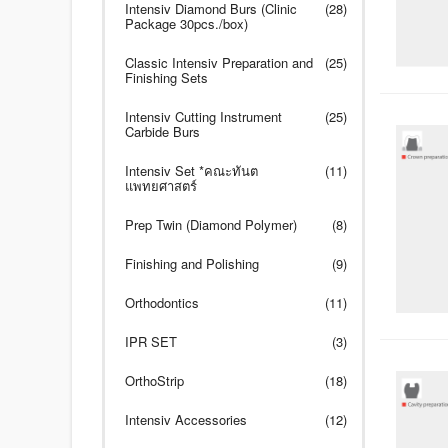
Intensiv Diamond Burs (Clinic
(28)
Package 30pcs./box)
Classic Intensiv Preparation and
(25)
Finishing Sets
Intensiv Cutting Instrument
(25)
Carbide Burs
Intensiv Set *คณะทันต
(11)
แพทยศาสตร์
Prep Twin (Diamond Polymer)
(8)
Finishing and Polishing
(9)
Orthodontics
(11)
IPR SET
(3)
OrthoStrip
(18)
Intensiv Accessories
(12)