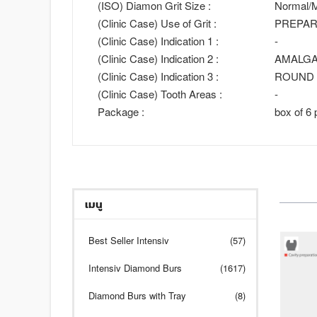
(ISO) Diamon Grit Size :
Normal/M
(Clinic Case) Use of Grit :
PREPAR
(Clinic Case) Indication 1 :
-
(Clinic Case) Indication 2 :
AMALG
(Clinic Case) Indication 3 :
ROUND 
(Clinic Case) Tooth Areas :
-
Package :
box of 6 
เมนู
Best Seller Intensiv
(57)
Intensiv Diamond Burs
(1617)
Diamond Burs with Tray
(8)