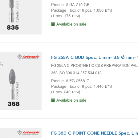
Product # RA 210 GB
Package : box of 6 pcs. 1,050 บาท
(1 pcs. 175 บาท)
Available on sale
FG 255A C BUD Spec. L mm= 3.5 Ø mm= 1
FG 255A C PROSTHETIC C&B PREPARATION PAL
368 ISO 806 314 257 534 018
Product # FG 255A C
Package : box of 6 pcs. 1,440 บาท
(1 pcs. 240 บาท)
Available on sale
FG 360 C POINT CONE NEEDLE Spec. L m