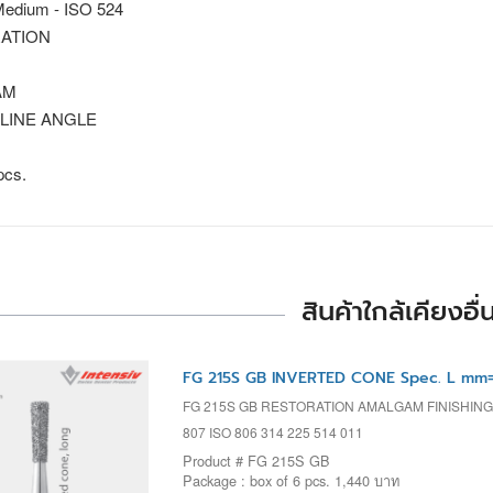
edium - ISO 524
ATION
AM
LINE ANGLE
pcs.
สินค้าใกล้เคียงอื่
FG 215S GB INVERTED CONE Spec. L mm=
FG 215S GB RESTORATION AMALGAM FINISHING
807 ISO 806 314 225 514 011
Product # FG 215S GB
Package : box of 6 pcs. 1,440 บาท