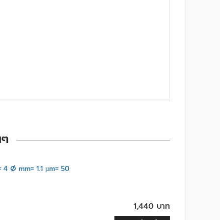
นๆ
 4 Ø mm= 1.1 µm= 50
1,440 บาท