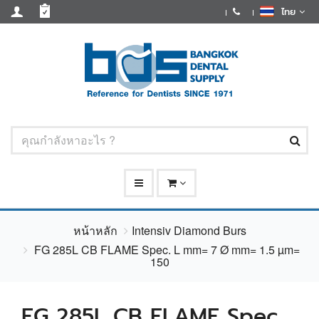
ไทย
หน้าหลัก
Intensiv Diamond Burs
FG 285L CB FLAME Spec. L mm= 7 Ø mm= 1.5 µm=
150
FG 285L CB FLAME Spec.