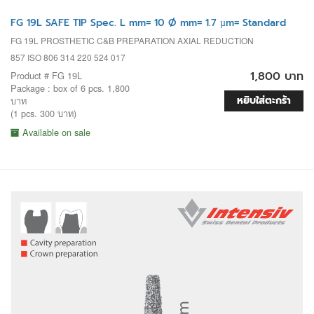
FG 19L SAFE TIP Spec. L mm= 10 Ø mm= 1.7 µm= Standard
FG 19L PROSTHETIC C&B PREPARATION AXIAL REDUCTION
857 ISO 806 314 220 524 017
1,800 บาท
Product # FG 19L
Package : box of 6 pcs. 1,800
หยิบใส่ตะกร้า
บาท
(1 pcs. 300 บาท)
Available on sale