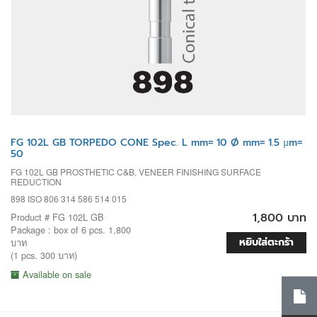
FG 102L GB TORPEDO CONE Spec. L mm= 10 Ø mm= 1.5 µm=
50
FG 102L GB PROSTHETIC C&B, VENEER FINISHING SURFACE
REDUCTION
898 ISO 806 314 586 514 015
1,800 บาท
Product # FG 102L GB
Package : box of 6 pcs. 1,800
หยิบใส่ตะกร้า
บาท
(1 pcs. 300 บาท)
Available on sale