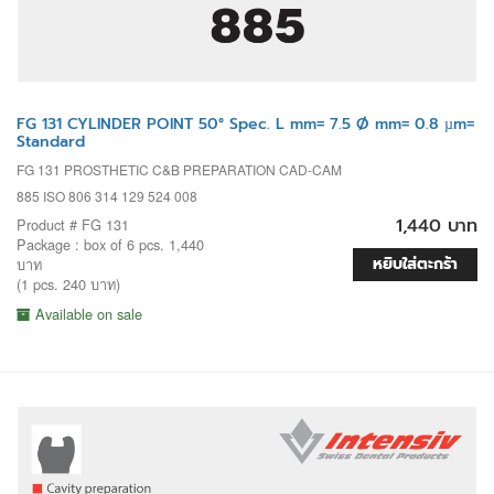
FG 131 CYLINDER POINT 50° Spec. L mm= 7.5 Ø mm= 0.8 µm=
Standard
FG 131 PROSTHETIC C&B PREPARATION CAD-CAM
885 ISO 806 314 129 524 008
1,440 บาท
Product # FG 131
Package : box of 6 pcs. 1,440
หยิบใส่ตะกร้า
บาท
(1 pcs. 240 บาท)
Available on sale