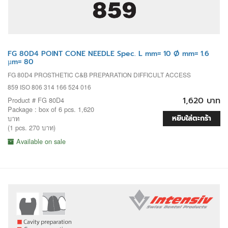
FG 80D4 POINT CONE NEEDLE Spec. L mm= 10 Ø mm= 1.6
µm= 80
FG 80D4 PROSTHETIC C&B PREPARATION DIFFICULT ACCESS
859 ISO 806 314 166 524 016
1,620 บาท
Product # FG 80D4
Package : box of 6 pcs. 1,620
หยิบใส่ตะกร้า
บาท
(1 pcs. 270 บาท)
Available on sale