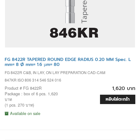
FG 8422R TAPERED ROUND EDGE RADIUS 0.20 MM Spec. L
mm= 8 Ø mm= 1.6 µm= 80
FG 8422R C&B, IN LAY, ON LAY PREPARATION CAD-CAM
847KR ISO 806 314 546 524 016
1,620 บาท
Product # FG 8422R
Package : box of 6 pcs. 1,620
หยิบใส่ตะกร้า
บาท
(1 pcs. 270 บาท)
Available on sale