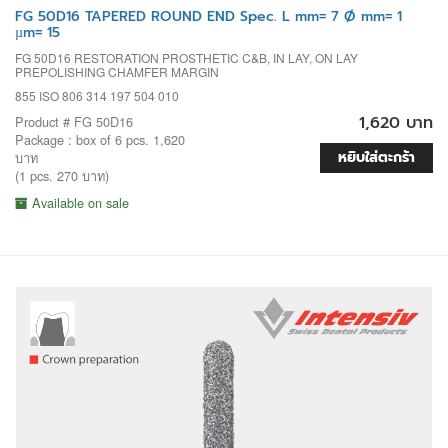
FG 50D16 TAPERED ROUND END Spec. L mm= 7 Ø mm= 1
µm= 15
FG 50D16 RESTORATION PROSTHETIC C&B, IN LAY, ON LAY
PREPOLISHING CHAMFER MARGIN
855 ISO 806 314 197 504 010
1,620 บาท
Product # FG 50D16
Package : box of 6 pcs. 1,620
หยิบใส่ตะกร้า
บาท
(1 pcs. 270 บาท)
Available on sale