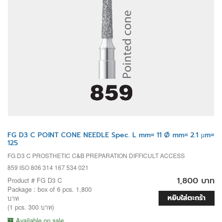
FG D3 C POINT CONE NEEDLE Spec. L mm= 11 Ø mm= 2.1 µm=
125
FG D3 C PROSTHETIC C&B PREPARATION DIFFICULT ACCESS
859 ISO 806 314 167 534 021
1,800 บาท
Product # FG D3 C
Package : box of 6 pcs. 1,800
หยิบใส่ตะกร้า
บาท
(1 pcs. 300 บาท)
Available on sale