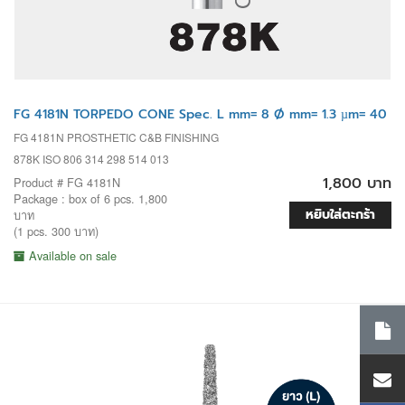
FG 4181N TORPEDO CONE Spec. L mm= 8 Ø mm= 1.3 µm= 40
FG 4181N PROSTHETIC C&B FINISHING
878K ISO 806 314 298 514 013
1,800 บาท
Product # FG 4181N
Package : box of 6 pcs. 1,800
หยิบใส่ตะกร้า
บาท
(1 pcs. 300 บาท)
Available on sale