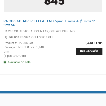
RA 206 GB TAPERED FLAT END Spec. L mm= 4 Ø mm= 1.1
µm= 50
RA 206 GB RESTORATION IN LAY, ON LAY FINISHING
Fig. No. 845 ISO 806 204 170 514 011
1,440 บาท
Product # RA 206 GB
Package : box of 6 pcs. 1,440
หยิบใส่ตะกร้า
บาท
(1 pcs. 240 บาท)
Available on sale