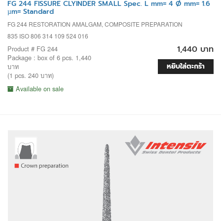
FG 244 FISSURE CLYINDER SMALL Spec. L mm= 4 Ø mm= 1.6
µm= Standard
FG 244 RESTORATION AMALGAM, COMPOSITE PREPARATION
835 ISO 806 314 109 524 016
1,440 บาท
Product # FG 244
Package : box of 6 pcs. 1,440
หยิบใส่ตะกร้า
บาท
(1 pcs. 240 บาท)
Available on sale