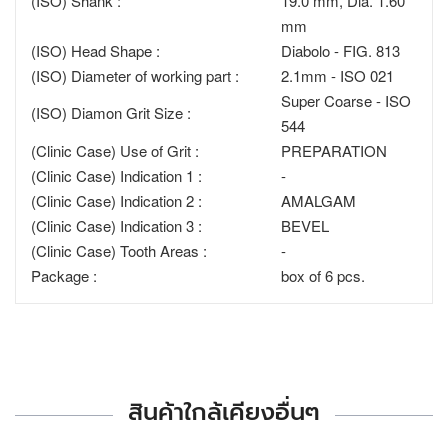
(ISO) Shank :
19.0 mm, Dia. 1.60
mm
(ISO) Head Shape :
Diabolo - FIG. 813
(ISO) Diameter of working part :
2.1mm - ISO 021
Super Coarse - ISO
(ISO) Diamon Grit Size :
544
(Clinic Case) Use of Grit :
PREPARATION
(Clinic Case) Indication 1 :
-
(Clinic Case) Indication 2 :
AMALGAM
(Clinic Case) Indication 3 :
BEVEL
(Clinic Case) Tooth Areas :
-
Package :
box of 6 pcs.
สินค้าใกล้เคียงอื่นๆ