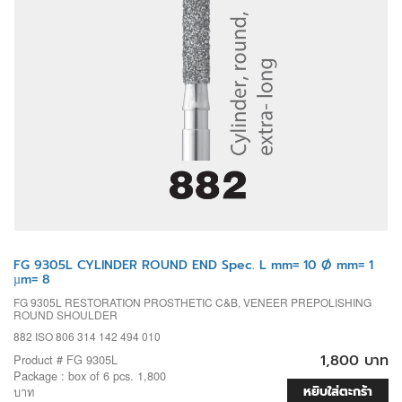
FG 9305L CYLINDER ROUND END Spec. L mm= 10 Ø mm= 1
µm= 8
FG 9305L RESTORATION PROSTHETIC C&B, VENEER PREPOLISHING
ROUND SHOULDER
882 ISO 806 314 142 494 010
1,800 บาท
Product # FG 9305L
Package : box of 6 pcs. 1,800
หยิบใส่ตะกร้า
บาท