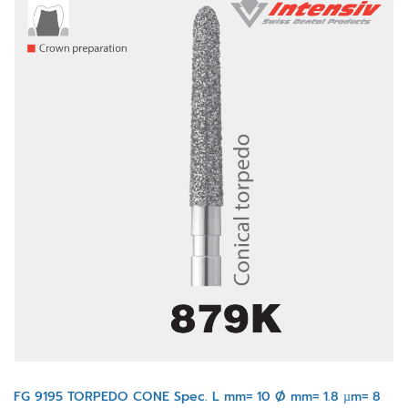
FG 9195 TORPEDO CONE Spec. L mm= 10 Ø mm= 1.8 µm= 8