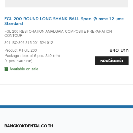
FGL 200 ROUND LONG SHANK BALL Spec. Ø mm= 1.2 µm=
Standard
FGL 200 RESTORATION AMALGAM, COMPOSITE PREPARATION
CONTOUR
801 ISO 806 315 001 524 012
840 บาท
Product # FGL 200
Package : box of 6 pcs. 840 บาท
หยิบใส่ตะกร้า
(1 pcs. 140 บาท)
Available on sale
BANGKOKDENTAL.CO.TH