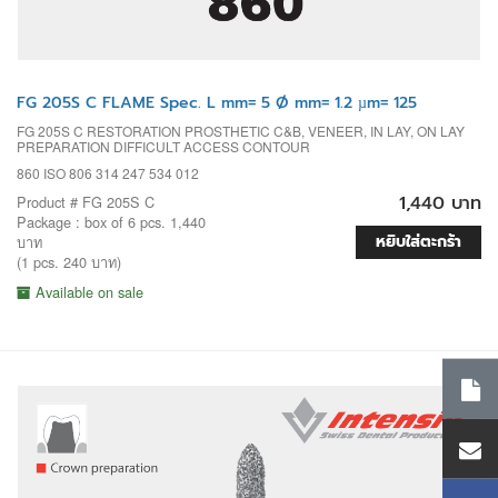
FG 205S C FLAME Spec. L mm= 5 Ø mm= 1.2 µm= 125
FG 205S C RESTORATION PROSTHETIC C&B, VENEER, IN LAY, ON LAY
PREPARATION DIFFICULT ACCESS CONTOUR
860 ISO 806 314 247 534 012
1,440 บาท
Product # FG 205S C
Package : box of 6 pcs. 1,440
หยิบใส่ตะกร้า
บาท
(1 pcs. 240 บาท)
Available on sale