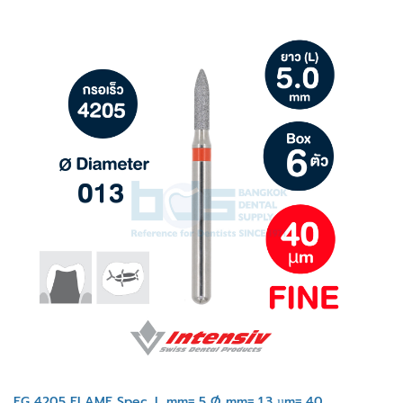
FG 4205 FLAME Spec. L mm= 5 Ø mm= 1.3 µm= 40