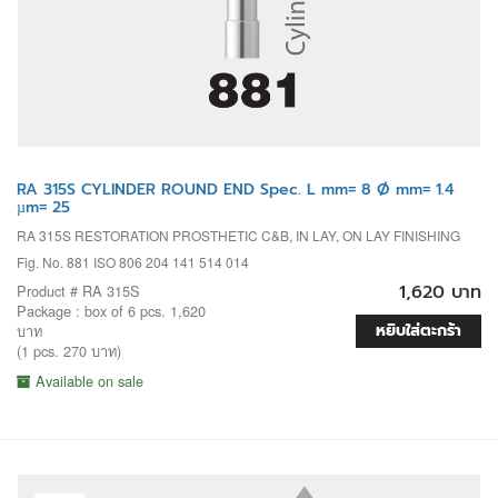
RA 315S CYLINDER ROUND END Spec. L mm= 8 Ø mm= 1.4
µm= 25
RA 315S RESTORATION PROSTHETIC C&B, IN LAY, ON LAY FINISHING
Fig. No. 881 ISO 806 204 141 514 014
1,620 บาท
Product # RA 315S
Package : box of 6 pcs. 1,620
หยิบใส่ตะกร้า
บาท
(1 pcs. 270 บาท)
Available on sale