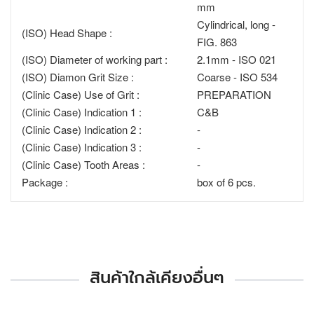
mm
Cylindrical, long -
(ISO) Head Shape :
FIG. 863
(ISO) Diameter of working part :
2.1mm - ISO 021
(ISO) Diamon Grit Size :
Coarse - ISO 534
(Clinic Case) Use of Grit :
PREPARATION
(Clinic Case) Indication 1 :
C&B
(Clinic Case) Indication 2 :
-
(Clinic Case) Indication 3 :
-
(Clinic Case) Tooth Areas :
-
Package :
box of 6 pcs.
สินค้าใกล้เคียงอื่นๆ