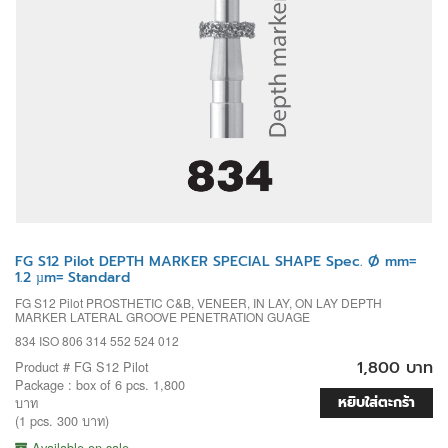
FG S12 Pilot DEPTH MARKER SPECIAL SHAPE Spec. Ø mm=
1.2 µm= Standard
FG S12 Pilot PROSTHETIC C&B, VENEER, IN LAY, ON LAY DEPTH
MARKER LATERAL GROOVE PENETRATION GUAGE
834 ISO 806 314 552 524 012
1,800 บาท
Product # FG S12 Pilot
Package : box of 6 pcs. 1,800
หยิบใส่ตะกร้า
บาท
(1 pcs. 300 บาท)
Available on sale