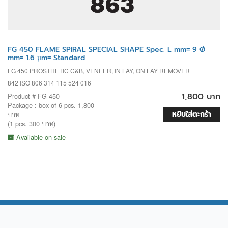
FG 450 FLAME SPIRAL SPECIAL SHAPE Spec. L mm= 9 Ø
mm= 1.6 µm= Standard
FG 450 PROSTHETIC C&B, VENEER, IN LAY, ON LAY REMOVER
842 ISO 806 314 115 524 016
1,800 บาท
Product # FG 450
Package : box of 6 pcs. 1,800
หยิบใส่ตะกร้า
บาท
(1 pcs. 300 บาท)
Available on sale