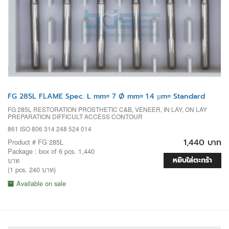
FG 285L FLAME Spec. L mm= 7 Ø mm= 1.4 µm= Standard
FG 285L RESTORATION PROSTHETIC C&B, VENEER, IN LAY, ON LAY
PREPARATION DIFFICULT ACCESS CONTOUR
861 ISO 806 314 248 524 014
1,440 บาท
Product # FG 285L
Package : box of 6 pcs. 1,440
หยิบใส่ตะกร้า
บาท
(1 pcs. 240 บาท)
Available on sale