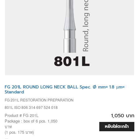
FG 201L ROUND LONG NECK BALL Spec. Ø mm= 1.8 µm=
Standard
FG 201L RESTORATION PREPARATION
801L ISO 806 314 697 524 018
1,050 บาท
Product # FG 201L
Package : box of 6 pcs. 1,050
หยิบใส่ตะกร้า
บาท
(1 pcs. 175 บาท)