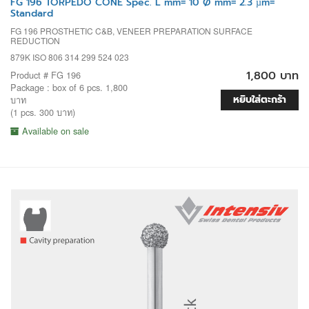
FG 196 TORPEDO CONE Spec. L mm= 10 Ø mm= 2.3 µm=
Standard
FG 196 PROSTHETIC C&B, VENEER PREPARATION SURFACE
REDUCTION
879K ISO 806 314 299 524 023
1,800 บาท
Product # FG 196
Package : box of 6 pcs. 1,800
หยิบใส่ตะกร้า
บาท
(1 pcs. 300 บาท)
Available on sale