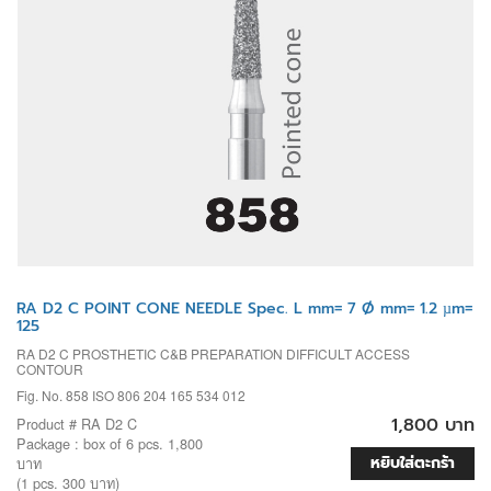
RA D2 C POINT CONE NEEDLE Spec. L mm= 7 Ø mm= 1.2 µm=
125
RA D2 C PROSTHETIC C&B PREPARATION DIFFICULT ACCESS
CONTOUR
Fig. No. 858 ISO 806 204 165 534 012
1,800 บาท
Product # RA D2 C
Package : box of 6 pcs. 1,800
หยิบใส่ตะกร้า
บาท
(1 pcs. 300 บาท)