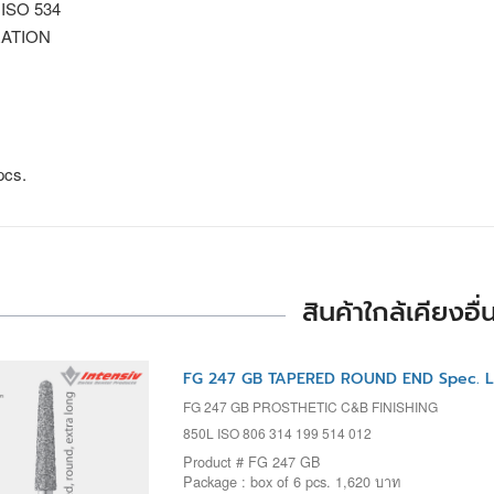
 ISO 534
ATION
pcs.
สินค้าใกล้เคียงอื่
FG 247 GB TAPERED ROUND END Spec. L 
FG 247 GB PROSTHETIC C&B FINISHING
850L ISO 806 314 199 514 012
Product # FG 247 GB
Package : box of 6 pcs. 1,620 บาท