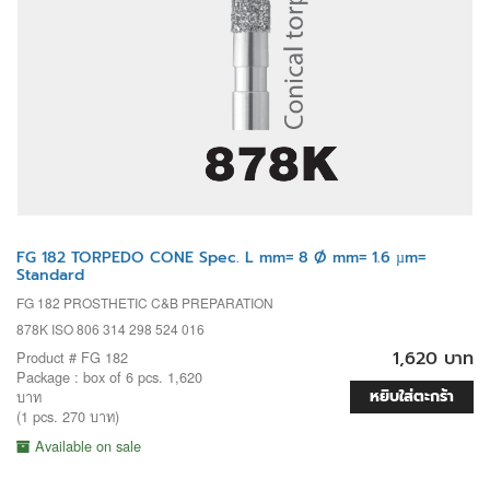
FG 182 TORPEDO CONE Spec. L mm= 8 Ø mm= 1.6 µm=
Standard
FG 182 PROSTHETIC C&B PREPARATION
878K ISO 806 314 298 524 016
1,620 บาท
Product # FG 182
Package : box of 6 pcs. 1,620
หยิบใส่ตะกร้า
บาท
(1 pcs. 270 บาท)
Available on sale