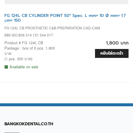
FG 124L CB CYLINDER POINT 50° Spec. L mm= 10 Ø mm= 1.7
µm= 150
FG 124L CB PROSTHETIC C&B PREPARATION CAD-CAM
886 ISO 806 314 131 544 017
1,800 บาท
Product # FG 124L CB
Package : box of 6 pcs. 1,800
หยิบใส่ตะกร้า
บาท
(1 pcs. 300 บาท)
Available on sale
BANGKOKDENTAL.CO.TH