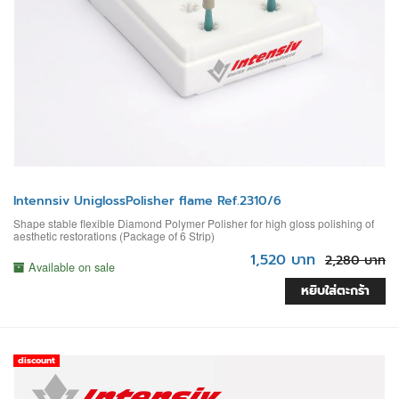
Intennsiv UniglossPolisher flame Ref.2310/6
Shape stable flexible Diamond Polymer Polisher for high gloss polishing of
aesthetic restorations (Package of 6 Strip)
1,520 บาท
2,280 บาท
Available on sale
หยิบใส่ตะกร้า
discount