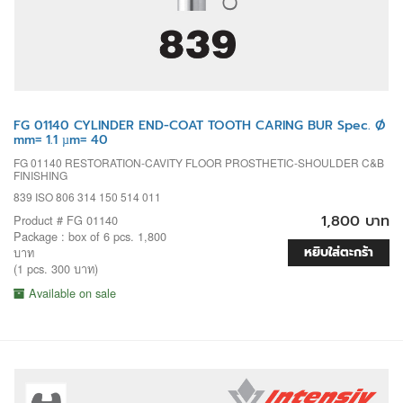
FG 01140 CYLINDER END-COAT TOOTH CARING BUR Spec. Ø
mm= 1.1 µm= 40
FG 01140 RESTORATION-CAVITY FLOOR PROSTHETIC-SHOULDER C&B
FINISHING
839 ISO 806 314 150 514 011
1,800 บาท
Product # FG 01140
Package : box of 6 pcs. 1,800
หยิบใส่ตะกร้า
บาท
(1 pcs. 300 บาท)
Available on sale